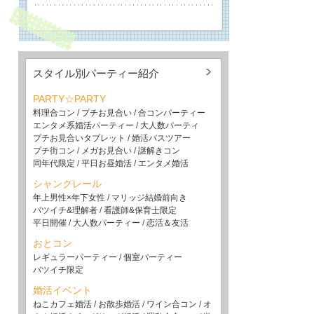
スタイル別パーティー紹介
PARTY☆PARTY
料理合コン
/
プチお見合い
/
合コンパーティー
エンタメ系婚活パーティー
/
大人数パーティ
プチお見合いタブレット
/
婚活バスツアー
プチ街コン
/
メガお見合い
/
謎解きコン
同年代限定
/
平日お昼婚活
/
エンタメ婚活
シャンクレール
年上男性×年下女性
/
マリッジ結婚前向き
バツイチ&理解者
/
看護師&保育士限定
平日開催
/
大人数パーティー
/
恋活＆友活
おとコン
レギュラーパーティー
/
個室パーティー
バツイチ限定
婚活イベント
ねこカフェ婚活
/
お散歩婚活
/
ワイン合コン
/
オ