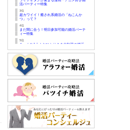
ライトオタクが集まる漫画・アニメ好き婚
活パーティー特集
3位
超カワイイ！癒され系婚活の「ねこんか
つ」って？
4位
まだ間に合う！明日参加可能の婚活パーテ
ィー特集
5位
みーんな1人！おひとりさま大歓迎の婚活
パーティー特集