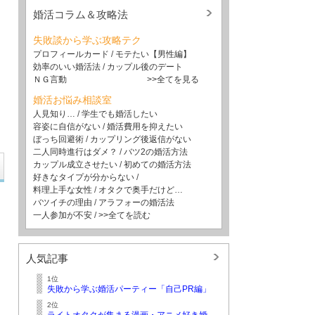
婚活コラム＆攻略法
失敗談から学ぶ攻略テク
プロフィールカード
/
モテたい【男性編】
効率のいい婚活法
/
カップル後のデート
ＮＧ言動
>>全てを見る
婚活お悩み相談室
人見知り…
/
学生でも婚活したい
容姿に自信がない
/
婚活費用を抑えたい
ぼっち回避術
/
カップリング後返信がない
二人同時進行はダメ？
/
バツ2の婚活方法
カップル成立させたい
/
初めての婚活方法
好きなタイプが分からない
/
料理上手な女性
/
オタクで奥手だけど…
バツイチの理由
/
アラフォーの婚活法
一人参加が不安
/
>>全てを読む
人気記事
1位
失敗から学ぶ婚活パーティー「自己PR編」
2位