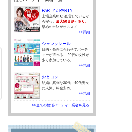
PARTY☆PARTY
上場企業IBJが直営しているか
ら安心。
最大50％割引あり。
早めの申込がオススメ
>>詳細
シャンクレール
目的・条件に合わせてパーテ
ィーが選べる。 20代の女性が
多く参加している。
>>詳細
おとコン
結婚に真剣な30代～40代男女
に人気。料金安め。
>>詳細
>>全ての婚活パーティー業者を見る