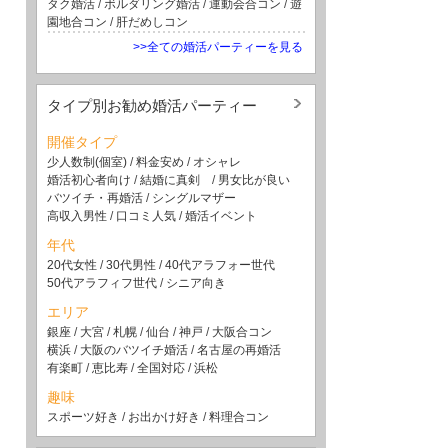
タク婚活
/
ボルダリング婚活
/
運動会合コン
/
遊
園地合コン
/
肝だめしコン
>>全ての婚活パーティーを見る
タイプ別お勧め婚活パーティー
開催タイプ
少人数制(個室)
/
料金安め
/
オシャレ
婚活初心者向け
/
結婚に真剣
/
男女比が良い
バツイチ・再婚活
/
シングルマザー
高収入男性
/
口コミ人気
/
婚活イベント
年代
20代女性
/
30代男性
/
40代アラフォー世代
50代アラフィフ世代
/
シニア向き
エリア
銀座
/
大宮
/
札幌
/
仙台
/
神戸
/
大阪合コン
横浜
/
大阪のバツイチ婚活
/
名古屋の再婚活
有楽町
/
恵比寿
/
全国対応
/
浜松
趣味
スポーツ好き
/
お出かけ好き
/
料理合コン