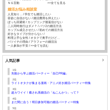
ＮＧ言動
>>全てを見る
婚活お悩み相談室
人見知り…
/
学生でも婚活したい
容姿に自信がない
/
婚活費用を抑えたい
ぼっち回避術
/
カップリング後返信がない
二人同時進行はダメ？
/
バツ2の婚活方法
カップル成立させたい
/
初めての婚活方法
好きなタイプが分からない
/
料理上手な女性
/
オタクで奥手だけど…
バツイチの理由
/
アラフォーの婚活法
一人参加が不安
/
>>全てを読む
人気記事
1位
失敗から学ぶ婚活パーティー「自己PR編」
2位
ライトオタクが集まる漫画・アニメ好き婚活パーティー特集
3位
超カワイイ！癒され系婚活の「ねこんかつ」って？
4位
まだ間に合う！明日参加可能の婚活パーティー特集
5位