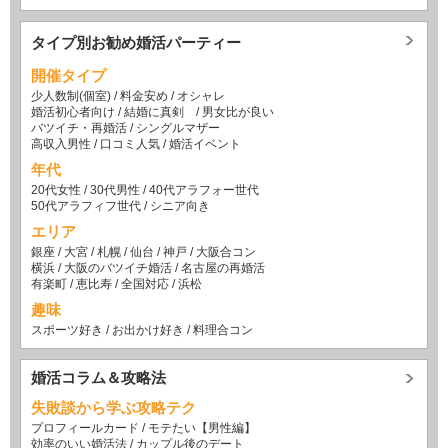
タイプ別お勧め婚活パーティー
開催タイプ
少人数制(個室)
/
料金安め
/
オシャレ
婚活初心者向け
/
結婚に真剣
/
男女比が良い
バツイチ・再婚活
/
シングルマザー
高収入男性
/
口コミ人気
/
婚活イベント
年代
20代女性
/
30代男性
/
40代アラフォー世代
50代アラフィフ世代
/
シニア向き
エリア
銀座
/
大宮
/
札幌
/
仙台
/
神戸
/
大阪合コン
横浜
/
大阪のバツイチ婚活
/
名古屋の再婚活
有楽町
/
恵比寿
/
全国対応
/
浜松
趣味
スポーツ好き
/
お出かけ好き
/
料理合コン
婚活コラム＆攻略法
失敗談から学ぶ攻略テク
プロフィールカード
/
モテたい【男性編】
効率のいい婚活法
/
カップル後のデート