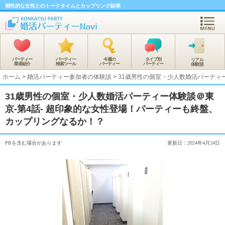
個性的な女性とのトークタイムとカップリング結果
パーティー
パーティー
今週の
タイプ別
リアル
業者紹介
検索ツール
パーティー
パーティー
体験談
ホーム
>
婚活パーティー参加者の体験談
>
31歳男性の個室・少人数婚活パーティ
31歳男性の個室・少人数婚活パーティー体験談＠東
京-第4話- 超印象的な女性登場！パーティーも終盤、
カップリングなるか！？
PRを含む場合があります
更新日：2024年4月24日