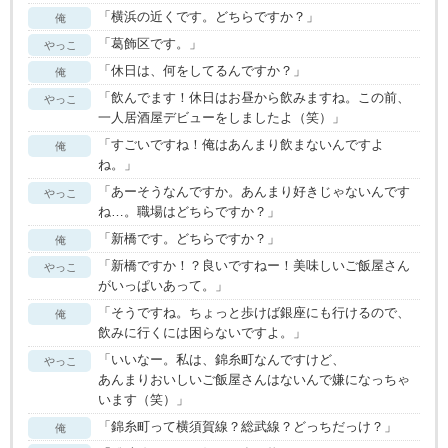
「横浜の近くです。どちらですか？」
俺
「葛飾区です。」
やっこ
「休日は、何をしてるんですか？」
俺
「飲んでます！休日はお昼から飲みますね。この前、
やっこ
一人居酒屋デビューをしましたよ（笑）」
「すごいですね！俺はあんまり飲まないんですよ
俺
ね。」
「あーそうなんですか。あんまり好きじゃないんです
やっこ
ね…。職場はどちらですか？」
「新橋です。どちらですか？」
俺
「新橋ですか！？良いですねー！美味しいご飯屋さん
やっこ
がいっぱいあって。」
「そうですね。ちょっと歩けば銀座にも行けるので、
俺
飲みに行くには困らないですよ。」
「いいなー。私は、錦糸町なんですけど、
やっこ
あんまりおいしいご飯屋さんはないんで嫌になっちゃ
います（笑）」
「錦糸町って横須賀線？総武線？どっちだっけ？」
俺