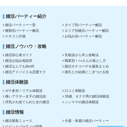
婚活パーティー紹介
婚活パーティー一覧
タイプ別パーティー解説
種類別パーティー解説
エリア別婚活パーティー解説
クチコミ評価
お悩み別パーティー解説
婚活ノウハウ・攻略
婚活初心者ガイド
失敗談から学ぶ攻略法
婚活お悩み相談所
職業別！○○さんの落とし方
婚活なんでもBest5
婚活モテコーデ＆服装まとめ
婚活アドバイス＆恋愛テク
彼氏との結婚にこぎつける技
婚活体験談
ガチ参加！リアル体験談
口コミ体験談
痛いアラサ―女子の婚活談
39歳、オクテ男の婚活体験談
浮気され捨てられた女の婚活
シンママの婚活体験談
婚活情報
婚活最新ニュース
今週・来週の婚活パーティー
イベントパーティー特集