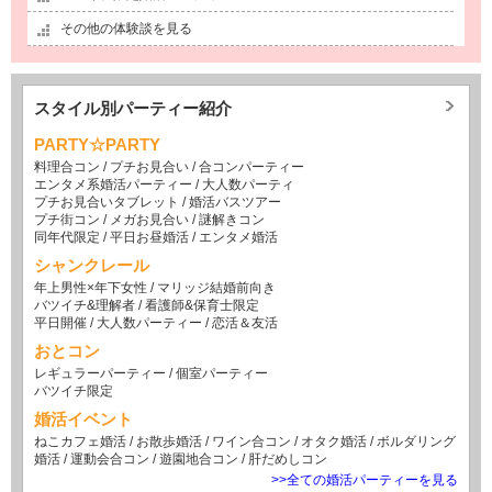
その他の体験談を見る
スタイル別パーティー紹介
PARTY☆PARTY
料理合コン
/
プチお見合い
/
合コンパーティー
エンタメ系婚活パーティー
/
大人数パーティ
プチお見合いタブレット
/
婚活バスツアー
プチ街コン
/
メガお見合い
/
謎解きコン
同年代限定
/
平日お昼婚活
/
エンタメ婚活
シャンクレール
年上男性×年下女性
/
マリッジ結婚前向き
バツイチ&理解者
/
看護師&保育士限定
平日開催
/
大人数パーティー
/
恋活＆友活
おとコン
レギュラーパーティー
/
個室パーティー
バツイチ限定
婚活イベント
ねこカフェ婚活
/
お散歩婚活
/
ワイン合コン
/
オタク婚活
/
ボルダリング
婚活
/
運動会合コン
/
遊園地合コン
/
肝だめしコン
>>全ての婚活パーティーを見る