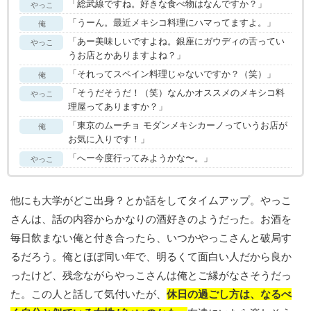
「総武線ですね。好きな食べ物はなんですか？」
やっこ
「うーん。最近メキシコ料理にハマってますよ。」
俺
「あー美味しいですよね。銀座にガウディの舌ってい
やっこ
うお店とかありますよね？」
「それってスペイン料理じゃないですか？（笑）」
俺
「そうだそうだ！（笑）なんかオススメのメキシコ料
やっこ
理屋ってありますか？」
「東京のムーチョ モダンメキシカーノっていうお店が
俺
お気に入りです！」
「へー今度行ってみようかな〜。」
やっこ
他にも大学がどこ出身？とか話をしてタイムアップ。やっこ
さんは、話の内容からかなりの酒好きのようだった。お酒を
毎日飲まない俺と付き合ったら、いつかやっこさんと破局す
るだろう。俺とほぼ同い年で、明るくて面白い人だから良か
ったけど、残念ながらやっこさんは俺とご縁がなさそうだっ
た。この人と話して気付いたが、
休日の過ごし方は、なるべ