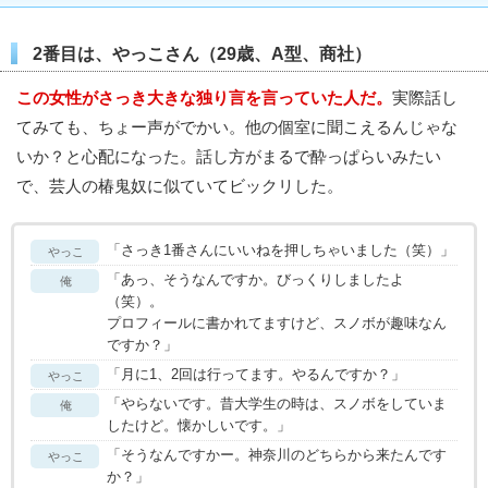
2番目は、やっこさん（29歳、A型、商社）
この女性がさっき大きな独り言を言っていた人だ。
実際話し
てみても、ちょー声がでかい。他の個室に聞こえるんじゃな
いか？と心配になった。話し方がまるで酔っぱらいみたい
で、芸人の椿鬼奴に似ていてビックリした。
「さっき1番さんにいいねを押しちゃいました（笑）」
やっこ
「あっ、そうなんですか。びっくりしましたよ
俺
（笑）。
プロフィールに書かれてますけど、スノボが趣味なん
ですか？」
「月に1、2回は行ってます。やるんですか？」
やっこ
「やらないです。昔大学生の時は、スノボをしていま
俺
したけど。懐かしいです。」
「そうなんですかー。神奈川のどちらから来たんです
やっこ
か？」