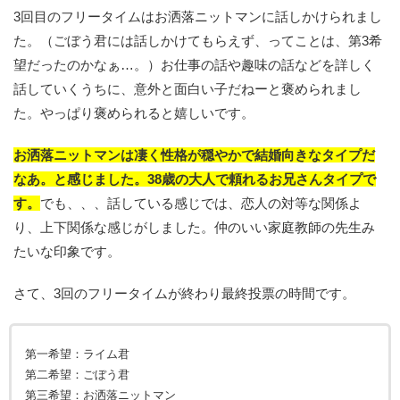
3回目のフリータイムはお洒落ニットマンに話しかけられまし
た。（ごぼう君には話しかけてもらえず、ってことは、第3希
望だったのかなぁ…。）お仕事の話や趣味の話などを詳しく
話していくうちに、意外と面白い子だねーと褒められまし
た。やっぱり褒められると嬉しいです。
お洒落ニットマンは凄く性格が穏やかで結婚向きなタイプだ
なあ。と感じました。38歳の大人で頼れるお兄さんタイプで
す。
でも、、、話している感じでは、恋人の対等な関係よ
り、上下関係な感じがしました。仲のいい家庭教師の先生み
たいな印象です。
さて、3回のフリータイムが終わり最終投票の時間です。
第一希望：ライム君
第二希望：ごぼう君
第三希望：お洒落ニットマン