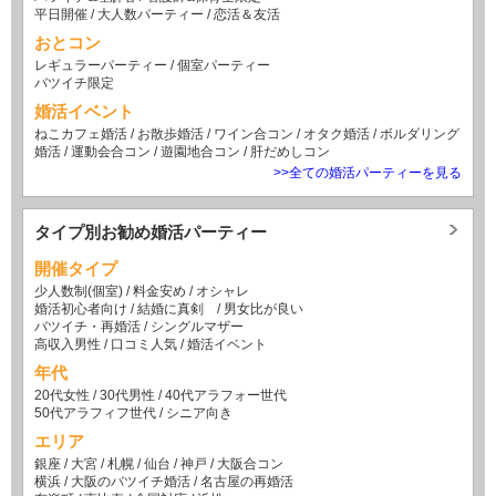
平日開催
/
大人数パーティー
/
恋活＆友活
おとコン
レギュラーパーティー
/
個室パーティー
バツイチ限定
婚活イベント
ねこカフェ婚活
/
お散歩婚活
/
ワイン合コン
/
オタク婚活
/
ボルダリング
婚活
/
運動会合コン
/
遊園地合コン
/
肝だめしコン
>>全ての婚活パーティーを見る
タイプ別お勧め婚活パーティー
開催タイプ
少人数制(個室)
/
料金安め
/
オシャレ
婚活初心者向け
/
結婚に真剣
/
男女比が良い
バツイチ・再婚活
/
シングルマザー
高収入男性
/
口コミ人気
/
婚活イベント
年代
20代女性
/
30代男性
/
40代アラフォー世代
50代アラフィフ世代
/
シニア向き
エリア
銀座
/
大宮
/
札幌
/
仙台
/
神戸
/
大阪合コン
横浜
/
大阪のバツイチ婚活
/
名古屋の再婚活