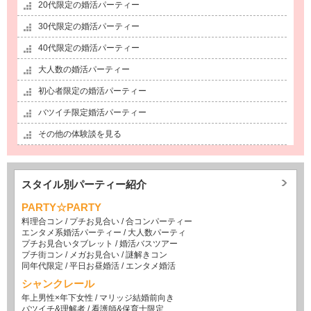
20代限定の婚活パーティー
30代限定の婚活パーティー
40代限定の婚活パーティー
大人数の婚活パーティー
初心者限定の婚活パーティー
バツイチ限定婚活パーティー
その他の体験談を見る
スタイル別パーティー紹介
PARTY☆PARTY
料理合コン
/
プチお見合い
/
合コンパーティー
エンタメ系婚活パーティー
/
大人数パーティ
プチお見合いタブレット
/
婚活バスツアー
プチ街コン
/
メガお見合い
/
謎解きコン
同年代限定
/
平日お昼婚活
/
エンタメ婚活
シャンクレール
年上男性×年下女性
/
マリッジ結婚前向き
バツイチ&理解者
/
看護師&保育士限定