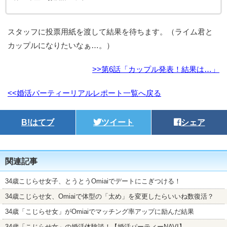
スタッフに投票用紙を渡して結果を待ちます。（ライム君と
カップルになりたいなぁ…。）
>>第6話「カップル発表！結果は…」
<<婚活パーティーリアルレポート一覧へ戻る
B!
はてブ
ツイート
シェア
関連記事
34歳こじらせ女子、とうとうOmiaiでデートにこぎつける！
34歳こじらせ女、Omiaiで体型の「太め」を変更したらいいね数復活？
34歳「こじらせ女」がOmiaiでマッチング率アップに励んだ結果
34歳「こじらせ女」の婚活体験談！【婚活パーティーNAVI】