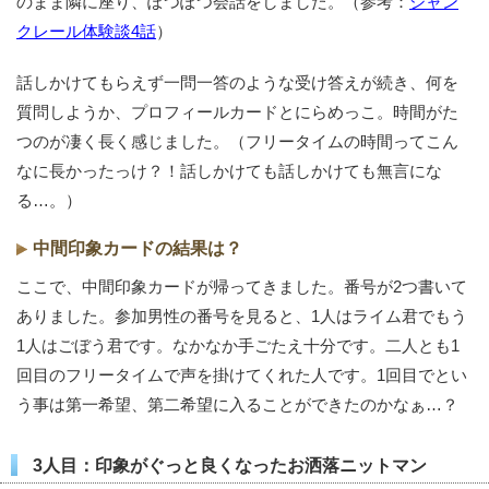
のまま隣に座り、ぽつぽつ会話をしました。（参考：
シャン
クレール体験談4話
）
話しかけてもらえず一問一答のような受け答えが続き、何を
質問しようか、プロフィールカードとにらめっこ。時間がた
つのが凄く長く感じました。（フリータイムの時間ってこん
なに長かったっけ？！話しかけても話しかけても無言にな
る…。）
中間印象カードの結果は？
ここで、中間印象カードが帰ってきました。番号が2つ書いて
ありました。参加男性の番号を見ると、1人はライム君でもう
1人はごぼう君です。なかなか手ごたえ十分です。二人とも1
回目のフリータイムで声を掛けてくれた人です。1回目でとい
う事は第一希望、第二希望に入ることができたのかなぁ…？
3人目：印象がぐっと良くなったお洒落ニットマン