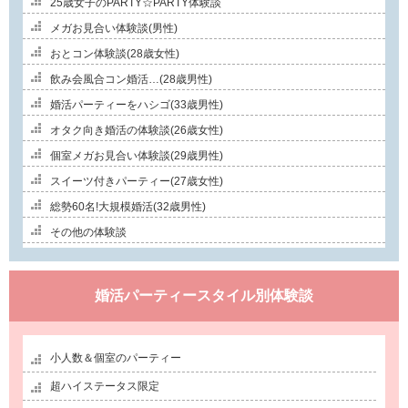
25歳女子のPARTY☆PARTY体験談
メガお見合い体験談(男性)
おとコン体験談(28歳女性)
飲み会風合コン婚活…(28歳男性)
婚活パーティーをハシゴ(33歳男性)
オタク向き婚活の体験談(26歳女性)
個室メガお見合い体験談(29歳男性)
スイーツ付きパーティー(27歳女性)
総勢60名!大規模婚活(32歳男性)
その他の体験談
婚活パーティースタイル別体験談
小人数＆個室のパーティー
超ハイステータス限定