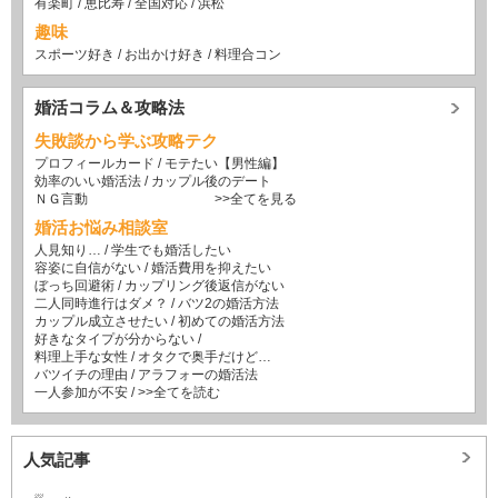
有楽町
/
恵比寿
/
全国対応
/
浜松
趣味
スポーツ好き
/
お出かけ好き
/
料理合コン
婚活コラム＆攻略法
失敗談から学ぶ攻略テク
プロフィールカード
/
モテたい【男性編】
効率のいい婚活法
/
カップル後のデート
ＮＧ言動
>>全てを見る
婚活お悩み相談室
人見知り…
/
学生でも婚活したい
容姿に自信がない
/
婚活費用を抑えたい
ぼっち回避術
/
カップリング後返信がない
二人同時進行はダメ？
/
バツ2の婚活方法
カップル成立させたい
/
初めての婚活方法
好きなタイプが分からない
/
料理上手な女性
/
オタクで奥手だけど…
バツイチの理由
/
アラフォーの婚活法
一人参加が不安
/
>>全てを読む
人気記事