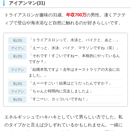
アイアンマン(31)
トライアスロンが趣味の31歳、
年収700万
の男性。凄くアクテ
ィブで登山や海水浴など自然に触れるのが好きらしいです。
「トライアスロンって、水泳と、バイクと、あと…」
私(25)
「えーっと、水泳、バイク、マラソンですね（笑）」
アイアン
「それです！すごいですねー、本格的にやっているん
私(25)
ですか？」
「結構本気ですよ！去年はオーストラリアの大会に出
アイアン
ました。」
「えーーすごい！結果はどうだったんですか？」
私(25)
「ちゃんと時間内に完走しましたよ」
アイアン
「すごーい、カッコいいですね！」
私(25)
エネルギッシュでハキハキとしていて男らしい方でした。私
のタイプかと言えば少しずれているかもしれません。一緒に