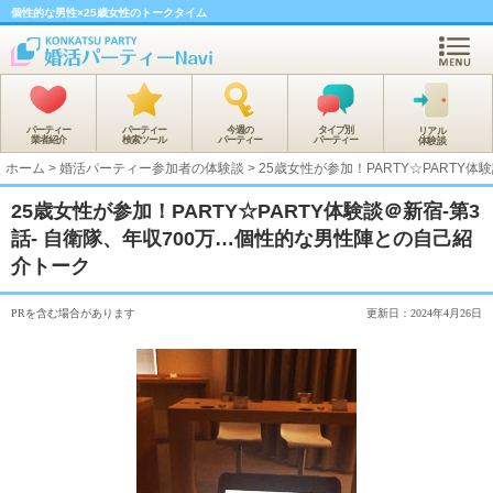
個性的な男性×25歳女性のトークタイム
パーティー
パーティー
今週の
タイプ別
リアル
業者紹介
検索ツール
パーティー
パーティー
体験談
ホーム
>
婚活パーティー参加者の体験談
>
25歳女性が参加！PARTY☆PARTY
25歳女性が参加！PARTY☆PARTY体験談＠新宿-第3
話- 自衛隊、年収700万…個性的な男性陣との自己紹
介トーク
PRを含む場合があります
更新日：2024年4月26日