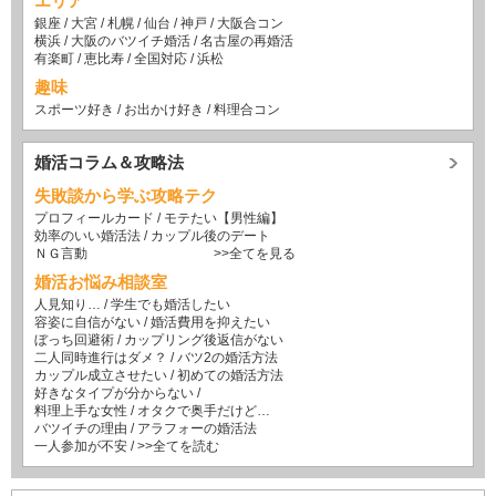
エリア
銀座
/
大宮
/
札幌
/
仙台
/
神戸
/
大阪合コン
横浜
/
大阪のバツイチ婚活
/
名古屋の再婚活
有楽町
/
恵比寿
/
全国対応
/
浜松
趣味
スポーツ好き
/
お出かけ好き
/
料理合コン
婚活コラム＆攻略法
失敗談から学ぶ攻略テク
プロフィールカード
/
モテたい【男性編】
効率のいい婚活法
/
カップル後のデート
ＮＧ言動
>>全てを見る
婚活お悩み相談室
人見知り…
/
学生でも婚活したい
容姿に自信がない
/
婚活費用を抑えたい
ぼっち回避術
/
カップリング後返信がない
二人同時進行はダメ？
/
バツ2の婚活方法
カップル成立させたい
/
初めての婚活方法
好きなタイプが分からない
/
料理上手な女性
/
オタクで奥手だけど…
バツイチの理由
/
アラフォーの婚活法
一人参加が不安
/
>>全てを読む