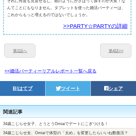
それに何度も見直せるし、紙のようにかさばって探すのが大変！な
んてことにもなりません。タブレットを使った婚活パーティーは、
これからもっと増えるのではないでしょうか。
>>PARTY☆PARTYの詳細
第1話へ
第4話>>
<<婚活パーティーリアルレポート一覧へ戻る
B!
はてブ
ツイート
シェア
関連記事
34歳こじらせ女子、とうとうOmiaiでデートにこぎつける！
34歳こじらせ女、Omiaiで体型の「太め」を変更したらいいね数復活？