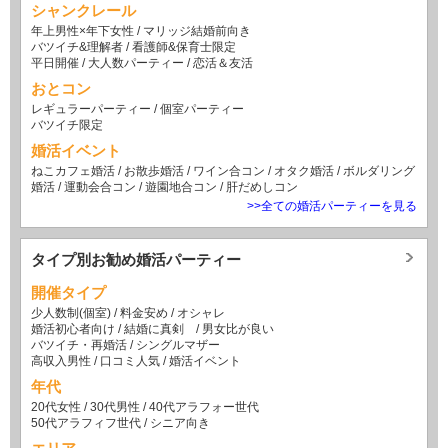
シャンクレール
年上男性×年下女性
/
マリッジ結婚前向き
バツイチ&理解者
/
看護師&保育士限定
平日開催
/
大人数パーティー
/
恋活＆友活
おとコン
レギュラーパーティー
/
個室パーティー
バツイチ限定
婚活イベント
ねこカフェ婚活
/
お散歩婚活
/
ワイン合コン
/
オタク婚活
/
ボルダリング
婚活
/
運動会合コン
/
遊園地合コン
/
肝だめしコン
>>全ての婚活パーティーを見る
タイプ別お勧め婚活パーティー
開催タイプ
少人数制(個室)
/
料金安め
/
オシャレ
婚活初心者向け
/
結婚に真剣
/
男女比が良い
バツイチ・再婚活
/
シングルマザー
高収入男性
/
口コミ人気
/
婚活イベント
年代
20代女性
/
30代男性
/
40代アラフォー世代
50代アラフィフ世代
/
シニア向き