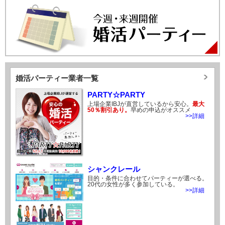
婚活パーティー業者一覧
PARTY☆PARTY
上場企業IBJが直営しているから安心。
最大
50％割引あり。
早めの申込がオススメ
>>詳細
シャンクレール
目的・条件に合わせてパーティーが選べる。
20代の女性が多く参加している。
>>詳細