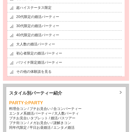
超ハイステータス限定
20代限定の婚活パーティー
30代限定の婚活パーティー
40代限定の婚活パーティー
大人数の婚活パーティー
初心者限定の婚活パーティー
バツイチ限定婚活パーティー
その他の体験談を見る
スタイル別パーティー紹介
PARTY☆PARTY
料理合コン
/
プチお見合い
/
合コンパーティー
エンタメ系婚活パーティー
/
大人数パーティ
プチお見合いタブレット
/
婚活バスツアー
プチ街コン
/
メガお見合い
/
謎解きコン
同年代限定
/
平日お昼婚活
/
エンタメ婚活