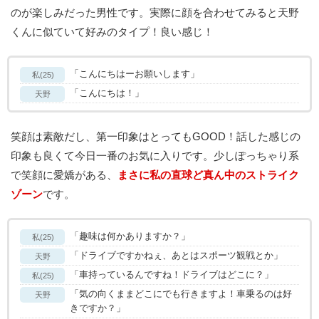
のが楽しみだった男性です。実際に顔を合わせてみると天野
くんに似ていて好みのタイプ！良い感じ！
「こんにちはーお願いします」
私(25)
「こんにちは！」
天野
笑顔は素敵だし、第一印象はとってもGOOD！話した感じの
印象も良くて今日一番のお気に入りです。少しぽっちゃり系
で笑顔に愛嬌がある、
まさに私の直球ど真ん中のストライク
ゾーン
です。
「趣味は何かありますか？」
私(25)
「ドライブですかねぇ、あとはスポーツ観戦とか」
天野
「車持っているんですね！ドライブはどこに？」
私(25)
「気の向くままどこにでも行きますよ！車乗るのは好
天野
きですか？」