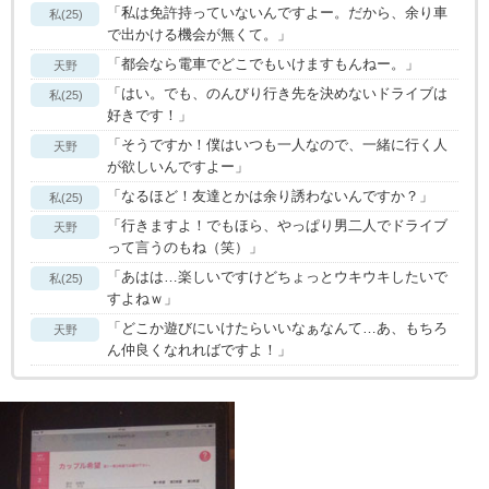
「私は免許持っていないんですよー。だから、余り車
私(25)
で出かける機会が無くて。」
「都会なら電車でどこでもいけますもんねー。」
天野
「はい。でも、のんびり行き先を決めないドライブは
私(25)
好きです！」
「そうですか！僕はいつも一人なので、一緒に行く人
天野
が欲しいんですよー」
「なるほど！友達とかは余り誘わないんですか？」
私(25)
「行きますよ！でもほら、やっぱり男二人でドライブ
天野
って言うのもね（笑）」
「あはは…楽しいですけどちょっとウキウキしたいで
私(25)
すよねｗ」
「どこか遊びにいけたらいいなぁなんて…あ、もちろ
天野
ん仲良くなれればですよ！」