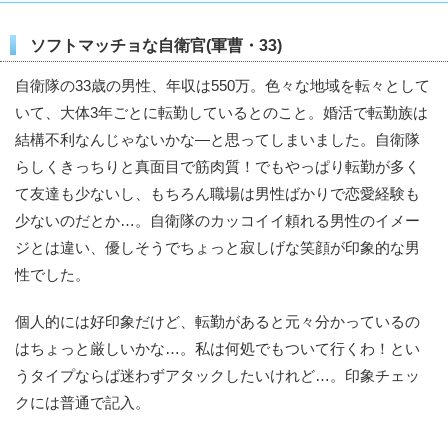
ソフトマッチョな自衛官(軍曹・33)
自衛隊の33歳の男性、年収は550万。色々な地域を転々として
いて、大体3年ごとに転勤しているとのこと。婚活で転勤族は
結構不利なんじゃないかな—と思ってしまいました。自衛隊
らしくきっちりと真面目で筋肉質！でもやっぱり転勤が多く
て友達も少ないし、もちろん職場は男性ばかりで恋愛経験も
少ないのだとか…。自衛隊のカッコイイ頼れる男性のイメー
ジとは違い、優しそうでちょっと寂しげな笑顔が印象的な男
性でした。
個人的には好印象だけど、転勤があると元々分かっているの
はちょっと厳しいかな…。私は何処でもついて行くわ！とい
うタイプならば迷わずアタックしたいけれど…。印象チェッ
クには普通で記入。