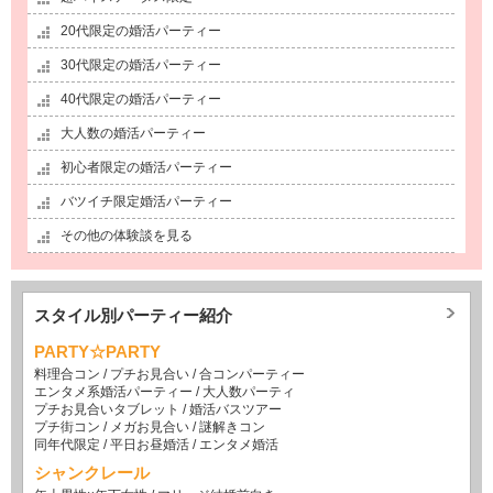
20代限定の婚活パーティー
30代限定の婚活パーティー
40代限定の婚活パーティー
大人数の婚活パーティー
初心者限定の婚活パーティー
バツイチ限定婚活パーティー
その他の体験談を見る
スタイル別パーティー紹介
PARTY☆PARTY
料理合コン
/
プチお見合い
/
合コンパーティー
エンタメ系婚活パーティー
/
大人数パーティ
プチお見合いタブレット
/
婚活バスツアー
プチ街コン
/
メガお見合い
/
謎解きコン
同年代限定
/
平日お昼婚活
/
エンタメ婚活
シャンクレール