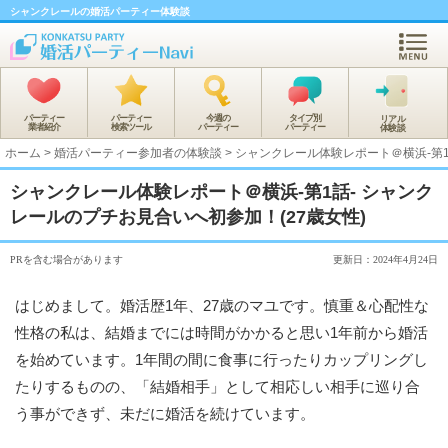
シャンクレールの婚活パーティー体験談
パーティー
パーティー
今週の
タイプ別
リアル
業者紹介
検索ツール
パーティー
パーティー
体験談
ホーム
>
婚活パーティー参加者の体験談
>
シャンクレール体験レポート＠横浜-第1
シャンクレール体験レポート＠横浜-第1話- シャンク
レールのプチお見合いへ初参加！(27歳女性)
PRを含む場合があります
更新日：2024年4月24日
はじめまして。婚活歴1年、27歳のマユです。慎重＆心配性な
性格の私は、結婚までには時間がかかると思い1年前から婚活
を始めています。1年間の間に食事に行ったりカップリングし
たりするものの、「結婚相手」として相応しい相手に巡り合
う事ができず、未だに婚活を続けています。