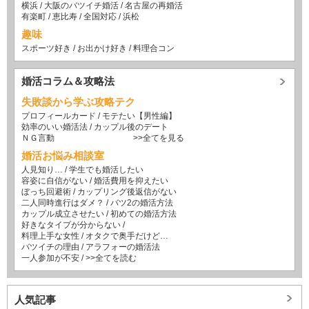
横浜
/
大阪のバツイチ婚活
/
名古屋の再婚活
有楽町
/
恵比寿
/
全国対応
/
浜松
趣味
スポーツ好き
/
お出かけ好き
/
料理合コン
婚活コラム＆攻略法
失敗談から学ぶ攻略テク
プロフィールカード
/
モテたい【男性編】
効率のいい婚活法
/
カップル後のデート
ＮＧ言動
>>全てを見る
婚活お悩み相談室
人見知り…
/
学生でも婚活したい
容姿に自信がない
/
婚活費用を抑えたい
ぼっち回避術
/
カップリング後返信がない
二人同時進行はダメ？
/
バツ2の婚活方法
カップル成立させたい
/
初めての婚活方法
好きなタイプが分からない
/
料理上手な女性
/
オタクで奥手だけど…
バツイチの理由
/
アラフォーの婚活法
一人参加が不安
/
>>全てを読む
人気記事