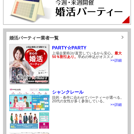
婚活パーティー業者一覧
PARTY☆PARTY
上場企業IBJが直営しているから安心。
最大
50％割引あり。
早めの申込がオススメ
>>詳細
シャンクレール
目的・条件に合わせてパーティーが選べる。
20代の女性が多く参加している。
>>詳細