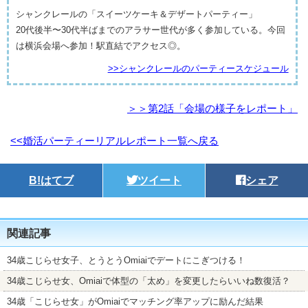
シャンクレールの「スイーツケーキ＆デザートパーティー」
20代後半〜30代半ばまでのアラサー世代が多く参加している。今回
は横浜会場へ参加！駅直結でアクセス◎。
>>シャンクレールのパーティースケジュール
＞＞第2話「会場の様子をレポート」
<<婚活パーティーリアルレポート一覧へ戻る
B!
はてブ
ツイート
シェア
関連記事
34歳こじらせ女子、とうとうOmiaiでデートにこぎつける！
34歳こじらせ女、Omiaiで体型の「太め」を変更したらいいね数復活？
34歳「こじらせ女」がOmiaiでマッチング率アップに励んだ結果