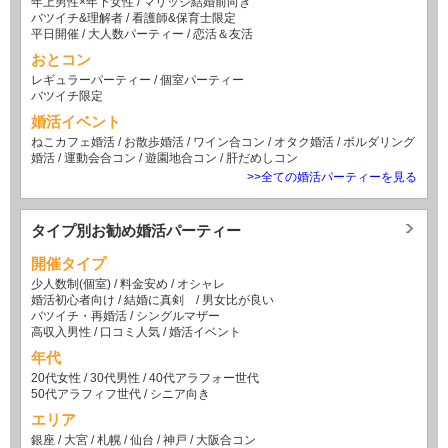
年上男性×年下女性
/
マリッジ結婚前向き
バツイチ&理解者
/
看護師&保育士限定
平日開催
/
大人数パーティー
/
恋活＆友活
おとコン
レギュラーパーティー
/
個室パーティー
バツイチ限定
婚活イベント
ねこカフェ婚活
/
お散歩婚活
/
ワイン合コン
/
オタク婚活
/
ボルダリング
婚活
/
運動会合コン
/
遊園地合コン
/
肝だめしコン
>>全ての婚活パーティーを見る
タイプ別お勧め婚活パーティー
開催タイプ
少人数制(個室)
/
料金安め
/
オシャレ
婚活初心者向け
/
結婚に真剣
/
男女比が良い
バツイチ・再婚活
/
シングルマザー
高収入男性
/
口コミ人気
/
婚活イベント
年代
20代女性
/
30代男性
/
40代アラフォー世代
50代アラフィフ世代
/
シニア向き
エリア
銀座
/
大宮
/
札幌
/
仙台
/
神戸
/
大阪合コン