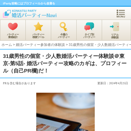
iParty攻略にはプロフィールから改善を
パーティー
パーティー
今週の
タイプ別
リアル
業者紹介
検索ツール
パーティー
パーティー
体験談
ホーム
>
婚活パーティー参加者の体験談
>
31歳男性の個室・少人数婚活パーティー
31歳男性の個室・少人数婚活パーティー体験談＠東
京-第5話- 婚活パーティー攻略のカギは、プロフィー
ル（自己PR欄)だ！
PRを含む場合があります
更新日：2024年4月25日