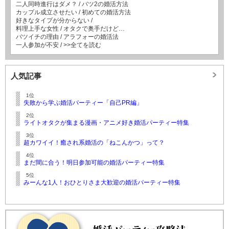
二人同時進行はダメ？
/
バツ2の婚活方法
カップル成立させたい
/
初めての婚活方法
好きなタイプが分からない
/
料理上手な女性
/
オタクで奥手だけど…
バツイチの理由
/
アラフォーの婚活法
一人参加が不安
/
>>全てを読む
人気記事
1位
失敗から学ぶ婚活パーティー「自己PR編」
2位
ライトオタクが集まる漫画・アニメ好き婚活パーティー特集
3位
超カワイイ！癒され系婚活の「ねこんかつ」って？
4位
まだ間に合う！明日参加可能の婚活パーティー特集
5位
みーんな1人！おひとりさま大歓迎の婚活パーティー特集