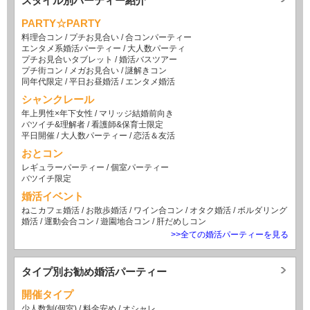
スタイル別パーティー紹介
PARTY☆PARTY
料理合コン
/
プチお見合い
/
合コンパーティー
エンタメ系婚活パーティー
/
大人数パーティ
プチお見合いタブレット
/
婚活バスツアー
プチ街コン
/
メガお見合い
/
謎解きコン
同年代限定
/
平日お昼婚活
/
エンタメ婚活
シャンクレール
年上男性×年下女性
/
マリッジ結婚前向き
バツイチ&理解者
/
看護師&保育士限定
平日開催
/
大人数パーティー
/
恋活＆友活
おとコン
レギュラーパーティー
/
個室パーティー
バツイチ限定
婚活イベント
ねこカフェ婚活
/
お散歩婚活
/
ワイン合コン
/
オタク婚活
/
ボルダリング
婚活
/
運動会合コン
/
遊園地合コン
/
肝だめしコン
>>全ての婚活パーティーを見る
タイプ別お勧め婚活パーティー
開催タイプ
少人数制(個室)
/
料金安め
/
オシャレ