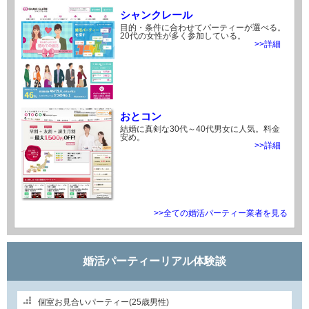
シャンクレール
目的・条件に合わせてパーティーが選べる。
20代の女性が多く参加している。
>>詳細
おとコン
結婚に真剣な30代～40代男女に人気。料金
安め。
>>詳細
>>全ての婚活パーティー業者を見る
婚活パーティーリアル体験談
個室お見合いパーティー(25歳男性)