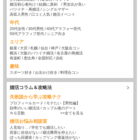
婚活初心者向け
/
結婚に真剣
/
男女比が良い
バツイチ・再婚活
/
シングルマザー
高収入男性
/
口コミ人気
/
婚活イベント
年代
20代女性
/
30代男性
/
40代アラフォー世代
50代アラフィフ世代
/
シニア向き
エリア
銀座
/
大宮
/
札幌
/
仙台
/
神戸
/
大阪合コン
横浜
/
大阪のバツイチ婚活
/
名古屋の再婚活
有楽町
/
恵比寿
/
全国対応
/
浜松
趣味
スポーツ好き
/
お出かけ好き
/
料理合コン
婚活コラム＆攻略法
失敗談から学ぶ攻略テク
プロフィールカード
/
モテたい【男性編】
効率のいい婚活法
/
カップル後のデート
ＮＧ言動
>>全てを見る
婚活お悩み相談室
人見知り…
/
学生でも婚活したい
容姿に自信がない
/
婚活費用を抑えたい
ぼっち回避術
/
カップリング後返信がない