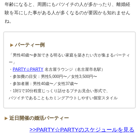
年齢になると、周囲にもバツイチの人が多かったり、離婚経
験を耳にした事がある人が多くなるのが要因かも知れません
ね。
パーティー例
「男性40歳〜参加できる明るい家庭を築きたい方が集まるパーティ
ー」
・
PARTY☆PARTY
名古屋ラウンジ（名古屋市名駅）
・参加費の目安：男性5,000円〜／女性3,500円〜
・参加者層：男性40歳〜／女性37歳〜
・1対1で10分程度じっくり話せるプチお見合い形式で、
バツイチであることもカミングアウトしやすい個室スタイル
近日開催の婚活パーティー
>>PARTY☆PARTYのスケジュールを見る