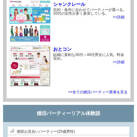
シャンクレール
目的・条件に合わせてパーティーが選べる。
20代の女性が多く参加している。
>>詳細
おとコン
結婚に真剣な30代～40代男女に人気。料金
安め。
>>詳細
>>全ての婚活パーティー業者を見る
婚活パーティーリアル体験談
個室お見合いパーティー(25歳男性)