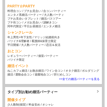
PARTY☆PARTY
料理合コン
/
プチお見合い
/
合コンパーティー
エンタメ系婚活パーティー
/
大人数パーティ
プチお見合いタブレット
/
婚活バスツアー
プチ街コン
/
メガお見合い
/
謎解きコン
同年代限定
/
平日お昼婚活
/
エンタメ婚活
シャンクレール
年上男性×年下女性
/
マリッジ結婚前向き
バツイチ&理解者
/
看護師&保育士限定
平日開催
/
大人数パーティー
/
恋活＆友活
おとコン
レギュラーパーティー
/
個室パーティー
バツイチ限定
婚活イベント
ねこカフェ婚活
/
お散歩婚活
/
ワイン合コン
/
オタク婚活
/
ボルダリング
婚活
/
運動会合コン
/
遊園地合コン
/
肝だめしコン
>>全ての婚活パーティーを見る
タイプ別お勧め婚活パーティー
開催タイプ
少人数制(個室)
/
料金安め
/
オシャレ