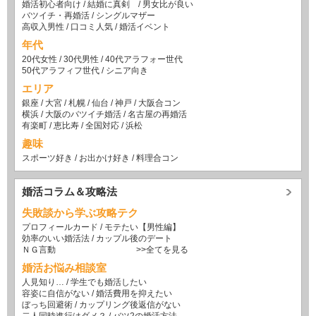
婚活初心者向け
/
結婚に真剣
/
男女比が良い
バツイチ・再婚活
/
シングルマザー
高収入男性
/
口コミ人気
/
婚活イベント
年代
20代女性
/
30代男性
/
40代アラフォー世代
50代アラフィフ世代
/
シニア向き
エリア
銀座
/
大宮
/
札幌
/
仙台
/
神戸
/
大阪合コン
横浜
/
大阪のバツイチ婚活
/
名古屋の再婚活
有楽町
/
恵比寿
/
全国対応
/
浜松
趣味
スポーツ好き
/
お出かけ好き
/
料理合コン
婚活コラム＆攻略法
失敗談から学ぶ攻略テク
プロフィールカード
/
モテたい【男性編】
効率のいい婚活法
/
カップル後のデート
ＮＧ言動
>>全てを見る
婚活お悩み相談室
人見知り…
/
学生でも婚活したい
容姿に自信がない
/
婚活費用を抑えたい
ぼっち回避術
/
カップリング後返信がない