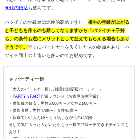
50代の婚活
も盛んです。
バツイチの年齢層は比較的高めですし、
相手の年齢が上がる
と子どもを作るのも難しくなりますから「バツイチ＋子持
ち」の条件も逆にメリットとして捉えてもらえる場合もあり
そうです。
早くにパートナーを失くした人の参加もあり、バ
ツイチ同士の出逢いも多いのでお勧めです。
パーティー例
「大人のパートナー探し♪純愛結婚応援パーティー」
・
PARTY☆PARTY
栄ラウンジ（名古屋市中区栄）
・参加費の目安：男性5,000円〜／女性2,500円〜
・参加者層：男性47歳〜／女性43歳〜
・個室で1人1人とゆっくり話しながら自己紹介
そして気に入った人がいたらもう一度アプローチできるチャンスも
あり！