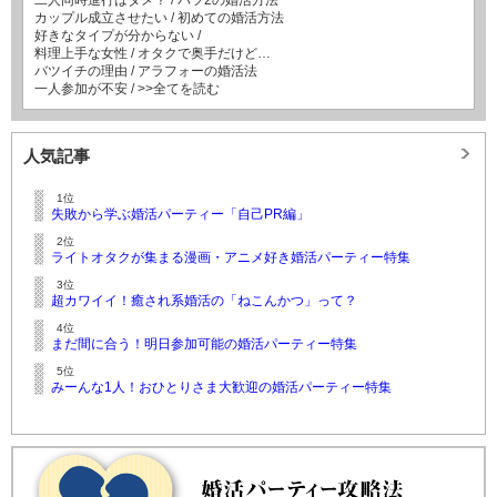
二人同時進行はダメ？
/
バツ2の婚活方法
カップル成立させたい
/
初めての婚活方法
好きなタイプが分からない
/
料理上手な女性
/
オタクで奥手だけど…
バツイチの理由
/
アラフォーの婚活法
一人参加が不安
/
>>全てを読む
人気記事
1位
失敗から学ぶ婚活パーティー「自己PR編」
2位
ライトオタクが集まる漫画・アニメ好き婚活パーティー特集
3位
超カワイイ！癒され系婚活の「ねこんかつ」って？
4位
まだ間に合う！明日参加可能の婚活パーティー特集
5位
みーんな1人！おひとりさま大歓迎の婚活パーティー特集