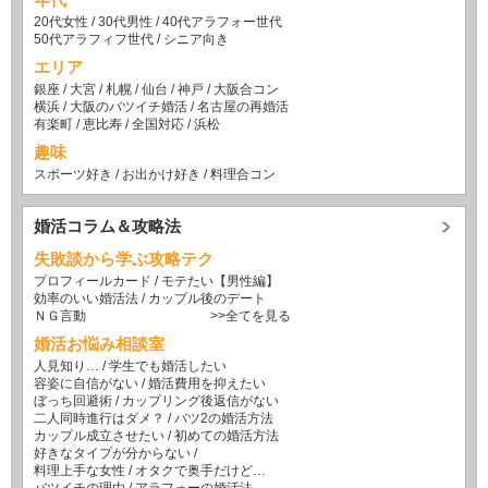
20代女性
/
30代男性
/
40代アラフォー世代
50代アラフィフ世代
/
シニア向き
エリア
銀座
/
大宮
/
札幌
/
仙台
/
神戸
/
大阪合コン
横浜
/
大阪のバツイチ婚活
/
名古屋の再婚活
有楽町
/
恵比寿
/
全国対応
/
浜松
趣味
スポーツ好き
/
お出かけ好き
/
料理合コン
婚活コラム＆攻略法
失敗談から学ぶ攻略テク
プロフィールカード
/
モテたい【男性編】
効率のいい婚活法
/
カップル後のデート
ＮＧ言動
>>全てを見る
婚活お悩み相談室
人見知り…
/
学生でも婚活したい
容姿に自信がない
/
婚活費用を抑えたい
ぼっち回避術
/
カップリング後返信がない
二人同時進行はダメ？
/
バツ2の婚活方法
カップル成立させたい
/
初めての婚活方法
好きなタイプが分からない
/
料理上手な女性
/
オタクで奥手だけど…
バツイチの理由
/
アラフォーの婚活法