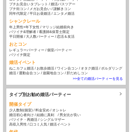
プチお見合いタブレット
/
婚活バスツアー
プチ街コン
/
メガお見合い
/
謎解きコン
同年代限定
/
平日お昼婚活
/
エンタメ婚活
シャンクレール
年上男性×年下女性
/
マリッジ結婚前向き
バツイチ&理解者
/
看護師&保育士限定
平日開催
/
大人数パーティー
/
恋活＆友活
おとコン
レギュラーパーティー
/
個室パーティー
バツイチ限定
婚活イベント
ねこカフェ婚活
/
お散歩婚活
/
ワイン合コン
/
オタク婚活
/
ボルダリング
婚活
/
運動会合コン
/
遊園地合コン
/
肝だめしコン
>>全ての婚活パーティーを見る
タイプ別お勧め婚活パーティー
開催タイプ
少人数制(個室)
/
料金安め
/
オシャレ
婚活初心者向け
/
結婚に真剣
/
男女比が良い
バツイチ・再婚活
/
シングルマザー
高収入男性
/
口コミ人気
/
婚活イベント
年代