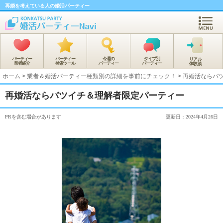
再婚を考えている人の婚活パーティー
パーティー
パーティー
今週の
タイプ別
リアル
業者紹介
検索ツール
パーティー
パーティー
体験談
ホーム
>
業者＆婚活パーティー種類別の詳細を事前にチェック！
>
再婚活ならバ
再婚活ならバツイチ＆理解者限定パーティー
PRを含む場合があります
更新日：2024年4月26日