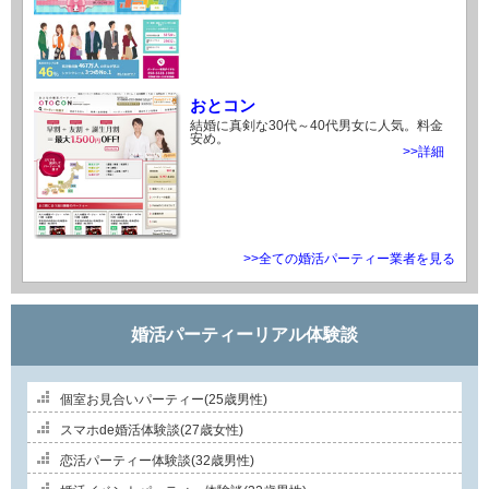
おとコン
結婚に真剣な30代～40代男女に人気。料金
安め。
>>詳細
>>全ての婚活パーティー業者を見る
婚活パーティーリアル体験談
個室お見合いパーティー(25歳男性)
スマホde婚活体験談(27歳女性)
恋活パーティー体験談(32歳男性)