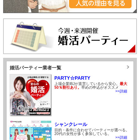
婚活パーティー業者一覧
PARTY☆PARTY
上場企業IBJが直営しているから安心。
最大
50％割引あり。
早めの申込がオススメ
>>詳細
シャンクレール
目的・条件に合わせてパーティーが選べる。
20代の女性が多く参加している。
>>詳細