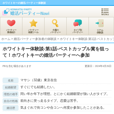
ホワイトキーの婚活パーティー体験談
パーティー
パーティー
今週の
タイプ別
リアル
業者紹介
検索ツール
パーティー
パーティー
体験談
ホーム
>
婚活パーティー参加者の体験談
>
ホワイトキー体験談-第1話-ベストカ
ホワイトキー体験談-第1話-ベストカップル賞を狙っ
て！ホワイトキーの婚活パーティーへ参加
PRを含む場合があります
更新日：2024年4月26日
マサシ（32歳）東京在住
名前
すぐにでも結婚したい。
結婚願望
同い年か年下が理想。とにかく結婚願望が強い人がタイプ。
理想の相手
前向きに突っ走るタイプ。恋愛は苦手。
自分の性格
気まぐれで街コンや合コンへ何度か参加したことがある。
婚活歴