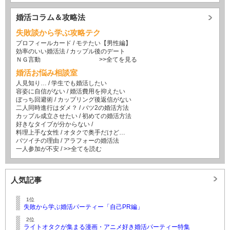
婚活コラム＆攻略法
失敗談から学ぶ攻略テク
プロフィールカード
/
モテたい【男性編】
効率のいい婚活法
/
カップル後のデート
ＮＧ言動
>>全てを見る
婚活お悩み相談室
人見知り…
/
学生でも婚活したい
容姿に自信がない
/
婚活費用を抑えたい
ぼっち回避術
/
カップリング後返信がない
二人同時進行はダメ？
/
バツ2の婚活方法
カップル成立させたい
/
初めての婚活方法
好きなタイプが分からない
/
料理上手な女性
/
オタクで奥手だけど…
バツイチの理由
/
アラフォーの婚活法
一人参加が不安
/
>>全てを読む
人気記事
1位
失敗から学ぶ婚活パーティー「自己PR編」
2位
ライトオタクが集まる漫画・アニメ好き婚活パーティー特集