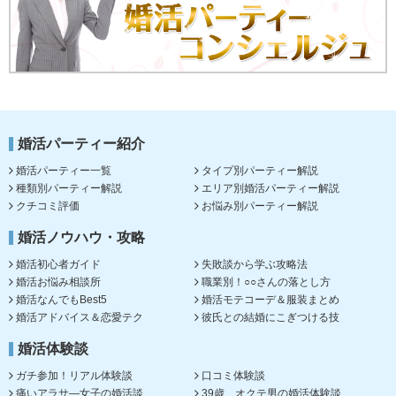
婚活パーティー紹介
婚活パーティー一覧
タイプ別パーティー解説
種類別パーティー解説
エリア別婚活パーティー解説
クチコミ評価
お悩み別パーティー解説
婚活ノウハウ・攻略
婚活初心者ガイド
失敗談から学ぶ攻略法
婚活お悩み相談所
職業別！○○さんの落とし方
婚活なんでもBest5
婚活モテコーデ＆服装まとめ
婚活アドバイス＆恋愛テク
彼氏との結婚にこぎつける技
婚活体験談
ガチ参加！リアル体験談
口コミ体験談
痛いアラサ―女子の婚活談
39歳、オクテ男の婚活体験談