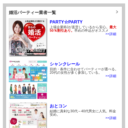
婚活パーティー業者一覧
PARTY☆PARTY
上場企業IBJが直営しているから安心。
最大
50％割引あり。
早めの申込がオススメ
>>詳細
シャンクレール
目的・条件に合わせてパーティーが選べる。
20代の女性が多く参加している。
>>詳細
おとコン
結婚に真剣な30代～40代男女に人気。料金
安め。
>>詳細