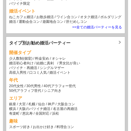
バツイチ限定
婚活イベント
ねこカフェ婚活
/
お散歩婚活
/
ワイン合コン
/
オタク婚活
/
ボルダリング
婚活
/
運動会合コン
/
遊園地合コン
/
肝だめしコン
>>全ての婚活パーティーを見る
タイプ別お勧め婚活パーティー
開催タイプ
少人数制(個室)
/
料金安め
/
オシャレ
婚活初心者向け
/
結婚に真剣
/
男女比が良い
バツイチ・再婚活
/
シングルマザー
高収入男性
/
口コミ人気
/
婚活イベント
年代
20代女性
/
30代男性
/
40代アラフォー世代
50代アラフィフ世代
/
シニア向き
エリア
銀座
/
大宮
/
札幌
/
仙台
/
神戸
/
大阪合コン
横浜
/
大阪のバツイチ婚活
/
名古屋の再婚活
有楽町
/
恵比寿
/
全国対応
/
浜松
趣味
スポーツ好き
/
お出かけ好き
/
料理合コン