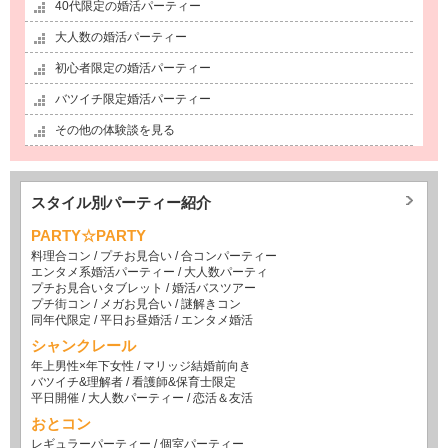
40代限定の婚活パーティー
大人数の婚活パーティー
初心者限定の婚活パーティー
バツイチ限定婚活パーティー
その他の体験談を見る
スタイル別パーティー紹介
PARTY☆PARTY
料理合コン
/
プチお見合い
/
合コンパーティー
エンタメ系婚活パーティー
/
大人数パーティ
プチお見合いタブレット
/
婚活バスツアー
プチ街コン
/
メガお見合い
/
謎解きコン
同年代限定
/
平日お昼婚活
/
エンタメ婚活
シャンクレール
年上男性×年下女性
/
マリッジ結婚前向き
バツイチ&理解者
/
看護師&保育士限定
平日開催
/
大人数パーティー
/
恋活＆友活
おとコン
レギュラーパーティー
/
個室パーティー