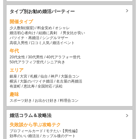
タイプ別お勧め婚活パーティー
開催タイプ
少人数制(個室)
/
料金安め
/
オシャレ
婚活初心者向け
/
結婚に真剣
/
男女比が良い
バツイチ・再婚活
/
シングルマザー
高収入男性
/
口コミ人気
/
婚活イベント
年代
20代女性
/
30代男性
/
40代アラフォー世代
50代アラフィフ世代
/
シニア向き
エリア
銀座
/
大宮
/
札幌
/
仙台
/
神戸
/
大阪合コン
横浜
/
大阪のバツイチ婚活
/
名古屋の再婚活
有楽町
/
恵比寿
/
全国対応
/
浜松
趣味
スポーツ好き
/
お出かけ好き
/
料理合コン
婚活コラム＆攻略法
失敗談から学ぶ攻略テク
プロフィールカード
/
モテたい【男性編】
効率のいい婚活法
/
カップル後のデート