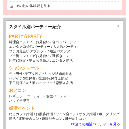
その他の体験談を見る
スタイル別パーティー紹介
PARTY☆PARTY
料理合コン
/
プチお見合い
/
合コンパーティー
エンタメ系婚活パーティー
/
大人数パーティ
プチお見合いタブレット
/
婚活バスツアー
プチ街コン
/
メガお見合い
/
謎解きコン
同年代限定
/
平日お昼婚活
/
エンタメ婚活
シャンクレール
年上男性×年下女性
/
マリッジ結婚前向き
バツイチ&理解者
/
看護師&保育士限定
平日開催
/
大人数パーティー
/
恋活＆友活
おとコン
レギュラーパーティー
/
個室パーティー
バツイチ限定
婚活イベント
ねこカフェ婚活
/
お散歩婚活
/
ワイン合コン
/
オタク婚活
/
ボルダリング
婚活
/
運動会合コン
/
遊園地合コン
/
肝だめしコン
>>全ての婚活パーティーを見る