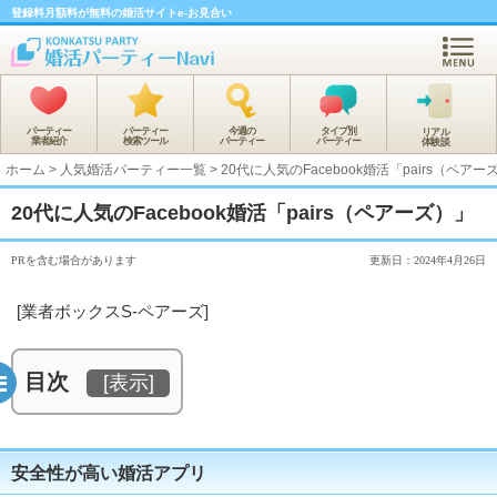
登録料月額料が無料の婚活サイトe-お見合い
パーティー
パーティー
今週の
タイプ別
リアル
業者紹介
検索ツール
パーティー
パーティー
体験談
ホーム
>
人気婚活パーティー一覧
>
20代に人気のFacebook婚活「pairs（ペアー
20代に人気のFacebook婚活「pairs（ペアーズ）」
PRを含む場合があります
更新日：2024年4月26日
[業者ボックスS-ペアーズ]
目次
[
表示
]
安全性が高い婚活アプリ