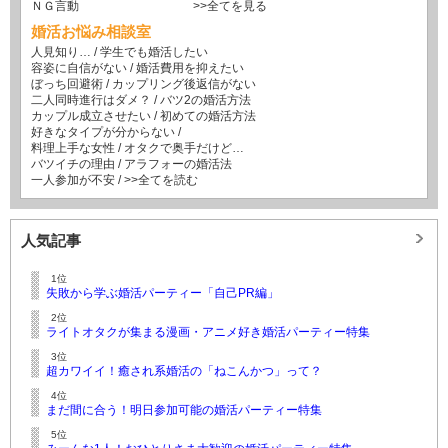
ＮＧ言動
>>全てを見る
婚活お悩み相談室
人見知り…
/
学生でも婚活したい
容姿に自信がない
/
婚活費用を抑えたい
ぼっち回避術
/
カップリング後返信がない
二人同時進行はダメ？
/
バツ2の婚活方法
カップル成立させたい
/
初めての婚活方法
好きなタイプが分からない
/
料理上手な女性
/
オタクで奥手だけど…
バツイチの理由
/
アラフォーの婚活法
一人参加が不安
/
>>全てを読む
人気記事
1位
失敗から学ぶ婚活パーティー「自己PR編」
2位
ライトオタクが集まる漫画・アニメ好き婚活パーティー特集
3位
超カワイイ！癒され系婚活の「ねこんかつ」って？
4位
まだ間に合う！明日参加可能の婚活パーティー特集
5位