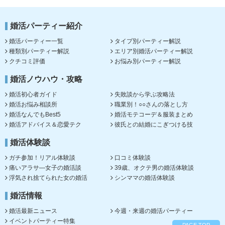
婚活パーティー紹介
婚活パーティー一覧
タイプ別パーティー解説
種類別パーティー解説
エリア別婚活パーティー解説
クチコミ評価
お悩み別パーティー解説
婚活ノウハウ・攻略
婚活初心者ガイド
失敗談から学ぶ攻略法
婚活お悩み相談所
職業別！○○さんの落とし方
婚活なんでもBest5
婚活モテコーデ＆服装まとめ
婚活アドバイス＆恋愛テク
彼氏との結婚にこぎつける技
婚活体験談
ガチ参加！リアル体験談
口コミ体験談
痛いアラサ―女子の婚活談
39歳、オクテ男の婚活体験談
浮気され捨てられた女の婚活
シンママの婚活体験談
婚活情報
婚活最新ニュース
今週・来週の婚活パーティー
イベントパーティー特集