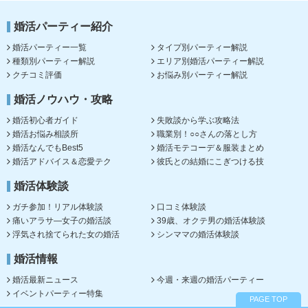
婚活パーティー紹介
婚活パーティー一覧
タイプ別パーティー解説
種類別パーティー解説
エリア別婚活パーティー解説
クチコミ評価
お悩み別パーティー解説
婚活ノウハウ・攻略
婚活初心者ガイド
失敗談から学ぶ攻略法
婚活お悩み相談所
職業別！○○さんの落とし方
婚活なんでもBest5
婚活モテコーデ＆服装まとめ
婚活アドバイス＆恋愛テク
彼氏との結婚にこぎつける技
婚活体験談
ガチ参加！リアル体験談
口コミ体験談
痛いアラサ―女子の婚活談
39歳、オクテ男の婚活体験談
浮気され捨てられた女の婚活
シンママの婚活体験談
婚活情報
婚活最新ニュース
今週・来週の婚活パーティー
イベントパーティー特集
PAGE TOP