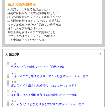
婚活お悩み相談室
人見知り…
/
学生でも婚活したい
容姿に自信がない
/
婚活費用を抑えたい
ぼっち回避術
/
カップリング後返信がない
二人同時進行はダメ？
/
バツ2の婚活方法
カップル成立させたい
/
初めての婚活方法
好きなタイプが分からない
/
料理上手な女性
/
オタクで奥手だけど…
バツイチの理由
/
アラフォーの婚活法
一人参加が不安
/
>>全てを読む
人気記事
1位
失敗から学ぶ婚活パーティー「自己PR編」
2位
ライトオタクが集まる漫画・アニメ好き婚活パーティー特集
3位
超カワイイ！癒され系婚活の「ねこんかつ」って？
4位
まだ間に合う！明日参加可能の婚活パーティー特集
5位
みーんな1人！おひとりさま大歓迎の婚活パーティー特集