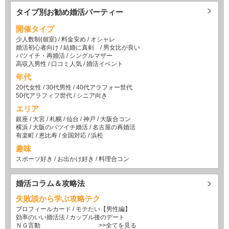
タイプ別お勧め婚活パーティー
開催タイプ
少人数制(個室)
/
料金安め
/
オシャレ
婚活初心者向け
/
結婚に真剣
/
男女比が良い
バツイチ・再婚活
/
シングルマザー
高収入男性
/
口コミ人気
/
婚活イベント
年代
20代女性
/
30代男性
/
40代アラフォー世代
50代アラフィフ世代
/
シニア向き
エリア
銀座
/
大宮
/
札幌
/
仙台
/
神戸
/
大阪合コン
横浜
/
大阪のバツイチ婚活
/
名古屋の再婚活
有楽町
/
恵比寿
/
全国対応
/
浜松
趣味
スポーツ好き
/
お出かけ好き
/
料理合コン
婚活コラム＆攻略法
失敗談から学ぶ攻略テク
プロフィールカード
/
モテたい【男性編】
効率のいい婚活法
/
カップル後のデート
ＮＧ言動
>>全てを見る