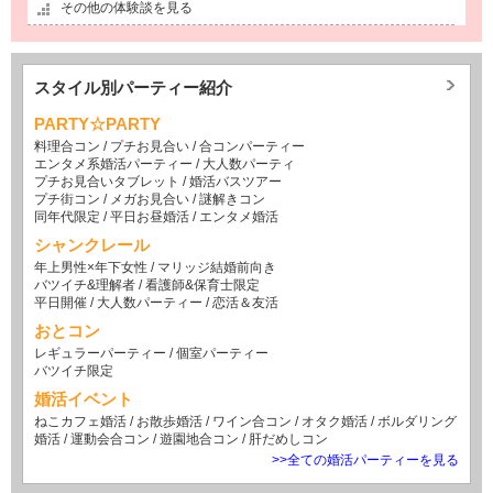
その他の体験談を見る
スタイル別パーティー紹介
PARTY☆PARTY
料理合コン
/
プチお見合い
/
合コンパーティー
エンタメ系婚活パーティー
/
大人数パーティ
プチお見合いタブレット
/
婚活バスツアー
プチ街コン
/
メガお見合い
/
謎解きコン
同年代限定
/
平日お昼婚活
/
エンタメ婚活
シャンクレール
年上男性×年下女性
/
マリッジ結婚前向き
バツイチ&理解者
/
看護師&保育士限定
平日開催
/
大人数パーティー
/
恋活＆友活
おとコン
レギュラーパーティー
/
個室パーティー
バツイチ限定
婚活イベント
ねこカフェ婚活
/
お散歩婚活
/
ワイン合コン
/
オタク婚活
/
ボルダリング
婚活
/
運動会合コン
/
遊園地合コン
/
肝だめしコン
>>全ての婚活パーティーを見る