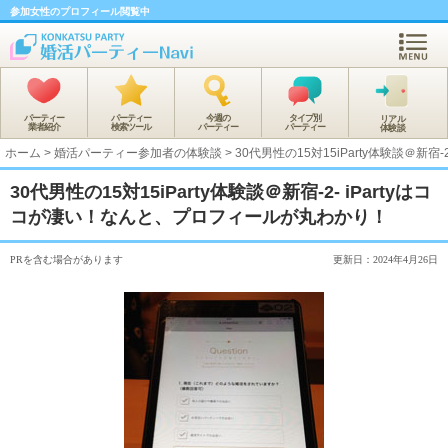
参加女性のプロフィール閲覧中
パーティー
パーティー
今週の
タイプ別
リアル
業者紹介
検索ツール
パーティー
パーティー
体験談
ホーム
>
婚活パーティー参加者の体験談
>
30代男性の15対15iParty体験談＠新
30代男性の15対15iParty体験談＠新宿-2- iPartyはコ
コが凄い！なんと、プロフィールが丸わかり！
PRを含む場合があります
更新日：2024年4月26日