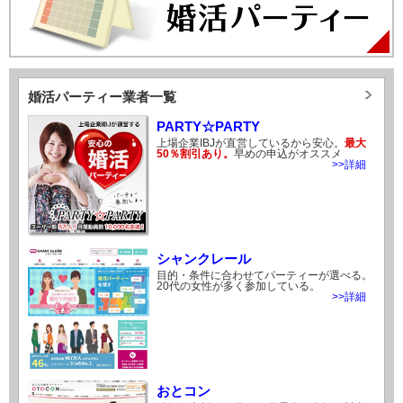
婚活パーティー業者一覧
PARTY☆PARTY
上場企業IBJが直営しているから安心。
最大
50％割引あり。
早めの申込がオススメ
>>詳細
シャンクレール
目的・条件に合わせてパーティーが選べる。
20代の女性が多く参加している。
>>詳細
おとコン