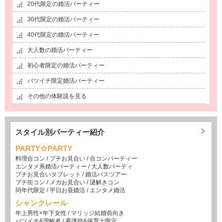
20代限定の婚活パーティー
30代限定の婚活パーティー
40代限定の婚活パーティー
大人数の婚活パーティー
初心者限定の婚活パーティー
バツイチ限定婚活パーティー
その他の体験談を見る
スタイル別パーティー紹介
PARTY☆PARTY
料理合コン
/
プチお見合い
/
合コンパーティー
エンタメ系婚活パーティー
/
大人数パーティ
プチお見合いタブレット
/
婚活バスツアー
プチ街コン
/
メガお見合い
/
謎解きコン
同年代限定
/
平日お昼婚活
/
エンタメ婚活
シャンクレール
年上男性×年下女性
/
マリッジ結婚前向き
バツイチ&理解者
/
看護師&保育士限定