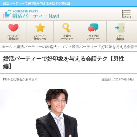
婚活パーティーで好印象を与える会話テク男性編
パーティー
パーティー
今週の
タイプ別
リアル
業者紹介
検索ツール
パーティー
パーティー
体験談
ホーム
>
婚活パーティーの攻略法・コツ
>
婚活パーティーで好印象を与える会話
婚活パーティーで好印象を与える会話テク【男性
編】
PRを含む場合があります
更新日：2024年4月24日