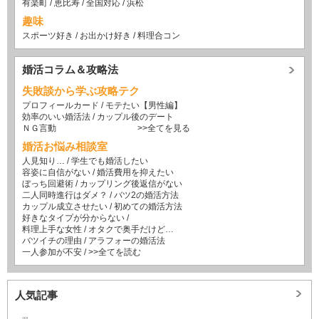
有楽町
/
恵比寿
/
全国対応
/
浜松
趣味
スポーツ好き
/
お出かけ好き
/
料理合コン
婚活コラム＆攻略法
失敗談から学ぶ攻略テク
プロフィールカード
/
モテたい【男性編】
効率のいい婚活法
/
カップル後のデート
ＮＧ言動
>>全てを見る
婚活お悩み相談室
人見知り…
/
学生でも婚活したい
容姿に自信がない
/
婚活費用を抑えたい
ぼっち回避術
/
カップリング後返信がない
二人同時進行はダメ？
/
バツ2の婚活方法
カップル成立させたい
/
初めての婚活方法
好きなタイプが分からない
/
料理上手な女性
/
オタクで奥手だけど…
バツイチの理由
/
アラフォーの婚活法
一人参加が不安
/
>>全てを読む
人気記事