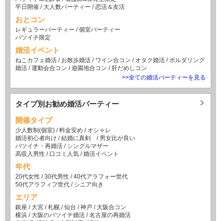
平日開催
/
大人数パーティー
/
恋活＆友活
おとコン
レギュラーパーティー
/
個室パーティー
バツイチ限定
婚活イベント
ねこカフェ婚活
/
お散歩婚活
/
ワイン合コン
/
オタク婚活
/
ボルダリング
婚活
/
運動会合コン
/
遊園地合コン
/
肝だめしコン
>>全ての婚活パーティーを見る
タイプ別お勧め婚活パーティー
開催タイプ
少人数制(個室)
/
料金安め
/
オシャレ
婚活初心者向け
/
結婚に真剣
/
男女比が良い
バツイチ・再婚活
/
シングルマザー
高収入男性
/
口コミ人気
/
婚活イベント
年代
20代女性
/
30代男性
/
40代アラフォー世代
50代アラフィフ世代
/
シニア向き
エリア
銀座
/
大宮
/
札幌
/
仙台
/
神戸
/
大阪合コン
横浜
/
大阪のバツイチ婚活
/
名古屋の再婚活