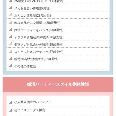
25歳女子のPARTY☆PARTY体験談
メガお見合い体験談(男性)
おとコン体験談(28歳女性)
飲み会風合コン婚活…(28歳男性)
婚活パーティーをハシゴ(33歳男性)
オタク向き婚活の体験談(26歳女性)
個室メガお見合い体験談(29歳男性)
スイーツ付きパーティー(27歳女性)
総勢60名!大規模婚活(32歳男性)
その他の体験談
婚活パーティースタイル別体験談
小人数＆個室のパーティー
超ハイステータス限定