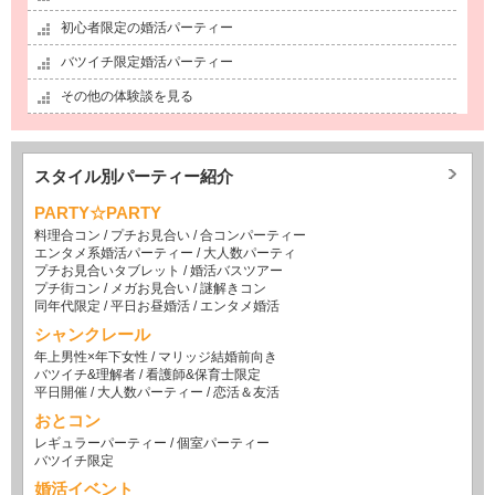
初心者限定の婚活パーティー
バツイチ限定婚活パーティー
その他の体験談を見る
スタイル別パーティー紹介
PARTY☆PARTY
料理合コン
/
プチお見合い
/
合コンパーティー
エンタメ系婚活パーティー
/
大人数パーティ
プチお見合いタブレット
/
婚活バスツアー
プチ街コン
/
メガお見合い
/
謎解きコン
同年代限定
/
平日お昼婚活
/
エンタメ婚活
シャンクレール
年上男性×年下女性
/
マリッジ結婚前向き
バツイチ&理解者
/
看護師&保育士限定
平日開催
/
大人数パーティー
/
恋活＆友活
おとコン
レギュラーパーティー
/
個室パーティー
バツイチ限定
婚活イベント