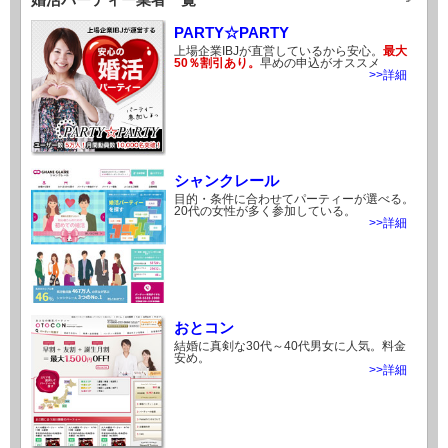
PARTY☆PARTY
上場企業IBJが直営しているから安心。
最大
50％割引あり。
早めの申込がオススメ
>>詳細
シャンクレール
目的・条件に合わせてパーティーが選べる。
20代の女性が多く参加している。
>>詳細
おとコン
結婚に真剣な30代～40代男女に人気。料金
安め。
>>詳細