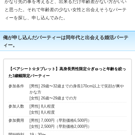
かなり先の事を考えると、出来るだけ年齢差がない方がいい
と思った。それで年齢差の少ない女性と出会えそうなパーテ
ィーを探し、申し込んでみた。
俺が申し込んだパーティーは同年代と出会える婚活パーテ
ィー。
【ペアシート☆タブレット】高身長男性限定☆ぎゅっと年齢を絞っ
た3歳幅限定パーティー
参加条件
[男性] 29歳〜32歳までの身長170cm以上で笑顔が爽や
かな方
[女性] 26歳〜29歳までの方
参加人数
[男性] 8人程度
[女性] 8人程度
参加費用
[男性] 7,000円（早割価格6,500円）
[女性] 2,500円（早割価格2,000円）
開始時刻
19：30〜