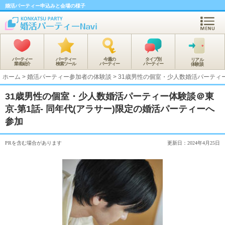
婚活パーティー申込みと会場の様子
パーティー
パーティー
今週の
タイプ別
リアル
業者紹介
検索ツール
パーティー
パーティー
体験談
ホーム
>
婚活パーティー参加者の体験談
>
31歳男性の個室・少人数婚活パーティー
31歳男性の個室・少人数婚活パーティー体験談＠東
京-第1話- 同年代(アラサー)限定の婚活パーティーへ
参加
PRを含む場合があります
更新日：2024年4月25日