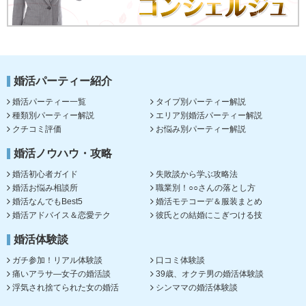
婚活パーティー紹介
婚活パーティー一覧
タイプ別パーティー解説
種類別パーティー解説
エリア別婚活パーティー解説
クチコミ評価
お悩み別パーティー解説
婚活ノウハウ・攻略
婚活初心者ガイド
失敗談から学ぶ攻略法
婚活お悩み相談所
職業別！○○さんの落とし方
婚活なんでもBest5
婚活モテコーデ＆服装まとめ
婚活アドバイス＆恋愛テク
彼氏との結婚にこぎつける技
婚活体験談
ガチ参加！リアル体験談
口コミ体験談
痛いアラサ―女子の婚活談
39歳、オクテ男の婚活体験談
浮気され捨てられた女の婚活
シンママの婚活体験談