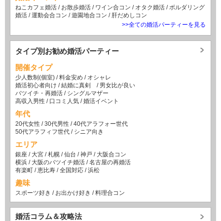
ねこカフェ婚活
/
お散歩婚活
/
ワイン合コン
/
オタク婚活
/
ボルダリング
婚活
/
運動会合コン
/
遊園地合コン
/
肝だめしコン
>>全ての婚活パーティーを見る
タイプ別お勧め婚活パーティー
開催タイプ
少人数制(個室)
/
料金安め
/
オシャレ
婚活初心者向け
/
結婚に真剣
/
男女比が良い
バツイチ・再婚活
/
シングルマザー
高収入男性
/
口コミ人気
/
婚活イベント
年代
20代女性
/
30代男性
/
40代アラフォー世代
50代アラフィフ世代
/
シニア向き
エリア
銀座
/
大宮
/
札幌
/
仙台
/
神戸
/
大阪合コン
横浜
/
大阪のバツイチ婚活
/
名古屋の再婚活
有楽町
/
恵比寿
/
全国対応
/
浜松
趣味
スポーツ好き
/
お出かけ好き
/
料理合コン
婚活コラム＆攻略法