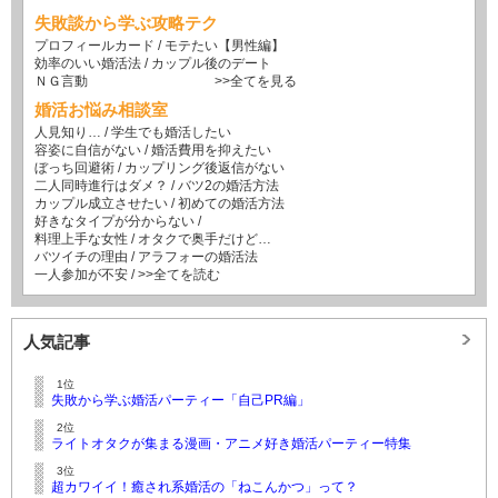
失敗談から学ぶ攻略テク
プロフィールカード
/
モテたい【男性編】
効率のいい婚活法
/
カップル後のデート
ＮＧ言動
>>全てを見る
婚活お悩み相談室
人見知り…
/
学生でも婚活したい
容姿に自信がない
/
婚活費用を抑えたい
ぼっち回避術
/
カップリング後返信がない
二人同時進行はダメ？
/
バツ2の婚活方法
カップル成立させたい
/
初めての婚活方法
好きなタイプが分からない
/
料理上手な女性
/
オタクで奥手だけど…
バツイチの理由
/
アラフォーの婚活法
一人参加が不安
/
>>全てを読む
人気記事
1位
失敗から学ぶ婚活パーティー「自己PR編」
2位
ライトオタクが集まる漫画・アニメ好き婚活パーティー特集
3位
超カワイイ！癒され系婚活の「ねこんかつ」って？