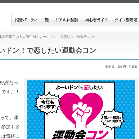
体育館貸切の大人気企画！よーいドン！で恋したい運動会コン
いドン！で恋したい運動会コン
更新日：2024年4月26日
好評だっ
うですよ！
なって、体
り参加も多
人は気軽に