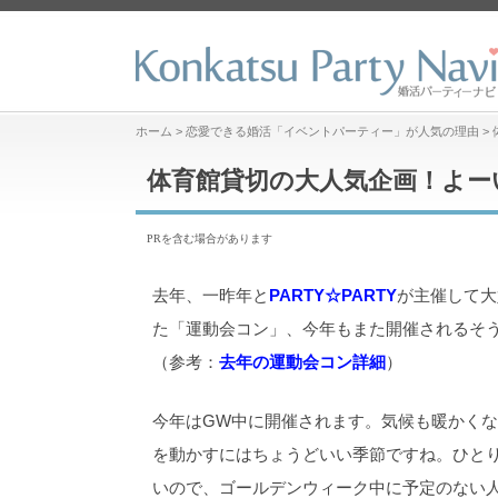
ホーム
>
恋愛できる婚活「イベントパーティー」が人気の理由
>
体育館貸切の大人気企画！よー
PRを含む場合があります
去年、一昨年と
PARTY☆PARTY
が主催して大
た「運動会コン」、今年もまた開催されるそ
（参考：
去年の運動会コン詳細
）
今年はGW中に開催されます。気候も暖かく
を動かすにはちょうどいい季節ですね。ひと
いので、ゴールデンウィーク中に予定のない