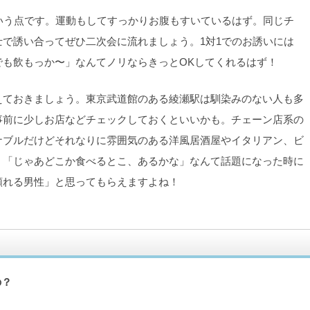
いう点です。運動もしてすっかりお腹もすいているはず。同じチ
で誘い合ってぜひ二次会に流れましょう。1対1でのお誘いには
でも飲もっか〜」なんてノリならきっとOKしてくれるはず！
えておきましょう。東京武道館のある綾瀬駅は馴染みのない人も多
事前に少しお店などチェックしておくといいかも。チェーン店系の
ナブルだけどそれなりに雰囲気のある洋風居酒屋やイタリアン、ビ
。「じゃあどこか食べるとこ、あるかな」なんて話題になった時に
頼れる男性」と思ってもらえますよね！
の？