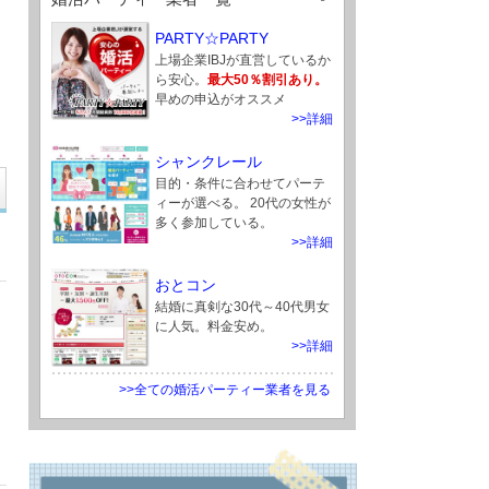
PARTY☆PARTY
上場企業IBJが直営しているか
ら安心。
最大50％割引あり。
早めの申込がオススメ
>>詳細
シャンクレール
目的・条件に合わせてパーテ
ィーが選べる。 20代の女性が
多く参加している。
>>詳細
おとコン
結婚に真剣な30代～40代男女
に人気。料金安め。
>>詳細
>>全ての婚活パーティー業者を見る