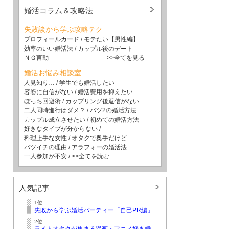
婚活コラム＆攻略法
失敗談から学ぶ攻略テク
プロフィールカード
/
モテたい【男性編】
効率のいい婚活法
/
カップル後のデート
ＮＧ言動
>>全てを見る
婚活お悩み相談室
人見知り…
/
学生でも婚活したい
容姿に自信がない
/
婚活費用を抑えたい
ぼっち回避術
/
カップリング後返信がない
二人同時進行はダメ？
/
バツ2の婚活方法
カップル成立させたい
/
初めての婚活方法
好きなタイプが分からない
/
料理上手な女性
/
オタクで奥手だけど…
バツイチの理由
/
アラフォーの婚活法
一人参加が不安
/
>>全てを読む
人気記事
1位
失敗から学ぶ婚活パーティー「自己PR編」
2位