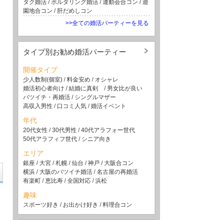
タク婚活
/
ボルダリング婚活
/
運動会合コン
/
遊
園地合コン
/
肝だめしコン
>>全ての婚活パーティーを見る
タイプ別お勧め婚活パーティー
開催タイプ
少人数制(個室)
/
料金安め
/
オシャレ
婚活初心者向け
/
結婚に真剣
/
男女比が良い
バツイチ・再婚活
/
シングルマザー
高収入男性
/
口コミ人気
/
婚活イベント
年代
20代女性
/
30代男性
/
40代アラフォー世代
50代アラフィフ世代
/
シニア向き
エリア
銀座
/
大宮
/
札幌
/
仙台
/
神戸
/
大阪合コン
横浜
/
大阪のバツイチ婚活
/
名古屋の再婚活
有楽町
/
恵比寿
/
全国対応
/
浜松
趣味
スポーツ好き
/
お出かけ好き
/
料理合コン