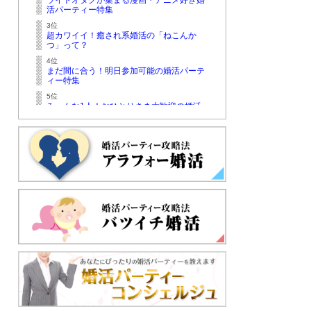
ライトオタクが集まる漫画・アニメ好き婚
活パーティー特集
3位
超カワイイ！癒され系婚活の「ねこんか
つ」って？
4位
まだ間に合う！明日参加可能の婚活パーテ
ィー特集
5位
みーんな1人！おひとりさま大歓迎の婚活
パーティー特集