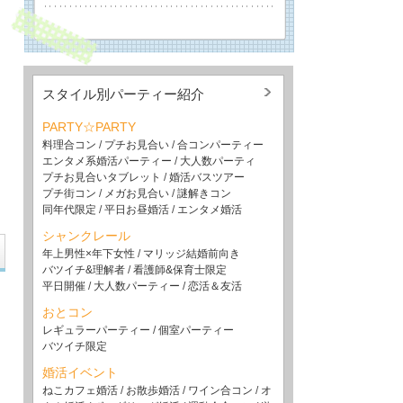
スタイル別パーティー紹介
PARTY☆PARTY
料理合コン
/
プチお見合い
/
合コンパーティー
エンタメ系婚活パーティー
/
大人数パーティ
プチお見合いタブレット
/
婚活バスツアー
プチ街コン
/
メガお見合い
/
謎解きコン
同年代限定
/
平日お昼婚活
/
エンタメ婚活
シャンクレール
年上男性×年下女性
/
マリッジ結婚前向き
バツイチ&理解者
/
看護師&保育士限定
平日開催
/
大人数パーティー
/
恋活＆友活
おとコン
レギュラーパーティー
/
個室パーティー
バツイチ限定
婚活イベント
ねこカフェ婚活
/
お散歩婚活
/
ワイン合コン
/
オ