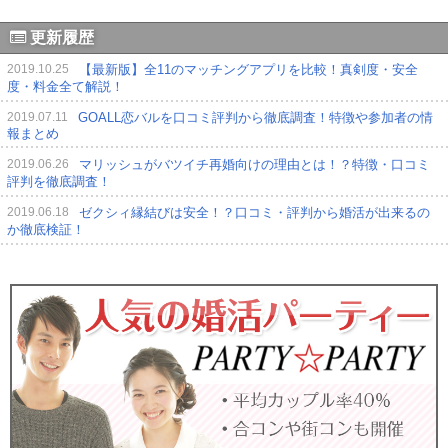
更新履歴
【最新版】全11のマッチングアプリを比較！真剣度・安全
2019.10.25
度・料金全て解説！
GOALL恋バルを口コミ評判から徹底調査！特徴や参加者の情
2019.07.11
報まとめ
マリッシュがバツイチ再婚向けの理由とは！？特徴・口コミ
2019.06.26
評判を徹底調査！
ゼクシィ縁結びは安全！？口コミ・評判から婚活が出来るの
2019.06.18
か徹底検証！
マッチングアプリ 「with」は結婚できる？口コミ評判と使い
2019.06.13
方を徹底攻略！
真剣婚活向け「マッチドットコム」の特徴・安全性を口コミ
2019.05.22
評判と合わせて解説！
婚活スタイルのパーティー情報と口コミ・情報まとめ！
2019.04.16
2019年GWのオススメ恋活・婚活イベントパーティー5選！
2019.04.11
西日本で実績の高い「恋工房パーティー」の基本情報と口コ
2019.02.26
ミ評判まとめ！