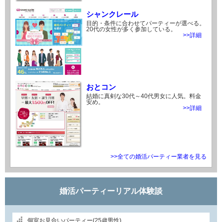
税理士・会計士ハイステ男性と出会える婚活パーティー【婚
2019.02.07
シャンクレール
活パーティーNAVI】
目的・条件に合わせてパーティーが選べる。
20代の女性が多く参加している。
2016年6月東京開催の恋活パーティー【婚活パーティー
2019.02.07
>>詳細
NAVI】
2016年5月静岡で開催される婚活パーティー【婚活パーティー
2019.02.07
NAVI】
女性が安い婚活パーティー＠2016年4月【婚活パーティー
2019.02.07
NAVI】
おとコン
結婚に真剣な30代～40代男女に人気。料金
34歳こじらせ女子本気の婚活開始！マッチングアプリOmiaiに
2019.01.07
安め。
>>詳細
登録【婚活パーティーNAVI】
34歳「こじらせ女」の婚活体験談！【婚活パーティーNAVI】
2019.01.07
これで結婚できた！ 出会いの母数を増やして結婚確率をあげ
2018.10.24
る具体的な手順
>>全ての婚活パーティー業者を見る
幸せな家族写真
2018.10.11
長かった結婚までの道のり
2018.10.11
婚活パーティーリアル体験談
再婚、子どもたちの戸惑い
2018.10.11
ペアーズでマッチングしない人必見！マル秘テクニック大公
2018.10.11
開！
個室お見合いパーティー(25歳男性)