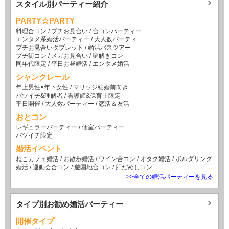
スタイル別パーティー紹介
PARTY☆PARTY
料理合コン
/
プチお見合い
/
合コンパーティー
エンタメ系婚活パーティー
/
大人数パーティ
プチお見合いタブレット
/
婚活バスツアー
プチ街コン
/
メガお見合い
/
謎解きコン
同年代限定
/
平日お昼婚活
/
エンタメ婚活
シャンクレール
年上男性×年下女性
/
マリッジ結婚前向き
バツイチ&理解者
/
看護師&保育士限定
平日開催
/
大人数パーティー
/
恋活＆友活
おとコン
レギュラーパーティー
/
個室パーティー
バツイチ限定
婚活イベント
ねこカフェ婚活
/
お散歩婚活
/
ワイン合コン
/
オタク婚活
/
ボルダリング
婚活
/
運動会合コン
/
遊園地合コン
/
肝だめしコン
>>全ての婚活パーティーを見る
タイプ別お勧め婚活パーティー
開催タイプ