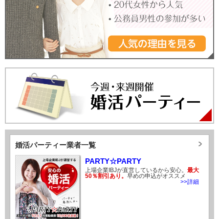
「ベストパートナー」の趣味コンは出会える？口コミ・評判
2019.02.25
から徹底検証！
オタク向け婚活「アニ街コン」で結婚できる？口コミ・評判
2019.02.21
から徹底検証！
テーマ別婚活「アイリス婚活カフェ」を徹底解説！パーティ
2019.02.20
ー内容・料金・口コミ・評判を紹介
街コン・婚活パーティー総合ポータルサイト「街コンジャパ
2019.02.19
ン」まとめ！
街コン・恋活パーティーが人気の「ルーターズ」を徹底調
2019.02.18
査！口コミ評判をまとめました
婚活パーティーYUCO.の基本情報と口コミ・評判！
2019.02.15
ツアー婚活で人気のテゾーロクラブは婚活に最適？感想・口
2019.02.14
婚活パーティー業者一覧
コミ・評判を調査しました！
PARTY☆PARTY
34歳こじらせ女子、とうとうOmiaiでデートにこぎつける！
2019.02.13
上場企業IBJが直営しているから安心。
最大
50％割引あり。
早めの申込がオススメ
34歳こじらせ女、Omiaiで体型の「太め」を変更したらいいね
2019.02.12
>>詳細
数復活？
34歳「こじらせ女」がOmiaiでマッチング率アップに励んだ結
2019.02.08
果