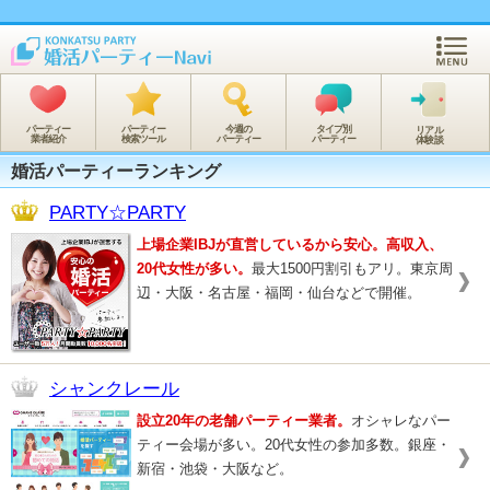
パーティー
パーティー
今週の
タイプ別
リアル
業者紹介
検索ツール
パーティー
パーティー
体験談
婚活パーティーランキング
PARTY☆PARTY
上場企業IBJが直営しているから安心。高収入、
20代女性が多い。
最大1500円割引もアリ。東京周
辺・大阪・名古屋・福岡・仙台などで開催。
シャンクレール
設立20年の老舗パーティー業者。
オシャレなパー
ティー会場が多い。20代女性の参加多数。銀座・
新宿・池袋・大阪など。