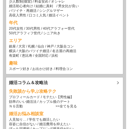
少人数制(個室)
/
料金安め
/
オシャレ
婚活初心者向け
/
結婚に真剣
/
男女比が良い
バツイチ・再婚活
/
シングルマザー
高収入男性
/
口コミ人気
/
婚活イベント
年代
20代女性
/
30代男性
/
40代アラフォー世代
50代アラフィフ世代
/
シニア向き
エリア
銀座
/
大宮
/
札幌
/
仙台
/
神戸
/
大阪合コン
横浜
/
大阪のバツイチ婚活
/
名古屋の再婚活
有楽町
/
恵比寿
/
全国対応
/
浜松
趣味
スポーツ好き
/
お出かけ好き
/
料理合コン
婚活コラム＆攻略法
失敗談から学ぶ攻略テク
プロフィールカード
/
モテたい【男性編】
効率のいい婚活法
/
カップル後のデート
ＮＧ言動
>>全てを見る
婚活お悩み相談室
人見知り…
/
学生でも婚活したい
容姿に自信がない
/
婚活費用を抑えたい
ぼっち回避術
/
カップリング後返信がない