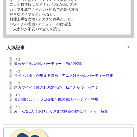
二人同時進行はダメ？
/
バツ2の婚活方法
カップル成立させたい
/
初めての婚活方法
好きなタイプが分からない
/
料理上手な女性
/
オタクで奥手だけど…
バツイチの理由
/
アラフォーの婚活法
一人参加が不安
/
>>全てを読む
人気記事
1位
失敗から学ぶ婚活パーティー「自己PR編」
2位
ライトオタクが集まる漫画・アニメ好き婚活パーティー特集
3位
超カワイイ！癒され系婚活の「ねこんかつ」って？
4位
まだ間に合う！明日参加可能の婚活パーティー特集
5位
みーんな1人！おひとりさま大歓迎の婚活パーティー特集