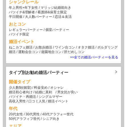
シャンクレール
年上男性×年下女性
/
マリッジ結婚前向き
バツイチ&理解者
/
看護師&保育士限定
平日開催
/
大人数パーティー
/
恋活＆友活
おとコン
レギュラーパーティー
/
個室パーティー
バツイチ限定
婚活イベント
ねこカフェ婚活
/
お散歩婚活
/
ワイン合コン
/
オタク婚活
/
ボルダリング
婚活
/
運動会合コン
/
遊園地合コン
/
肝だめしコン
>>全ての婚活パーティーを見る
タイプ別お勧め婚活パーティー
開催タイプ
少人数制(個室)
/
料金安め
/
オシャレ
婚活初心者向け
/
結婚に真剣
/
男女比が良い
バツイチ・再婚活
/
シングルマザー
高収入男性
/
口コミ人気
/
婚活イベント
年代
20代女性
/
30代男性
/
40代アラフォー世代
50代アラフィフ世代
/
シニア向き
エリア