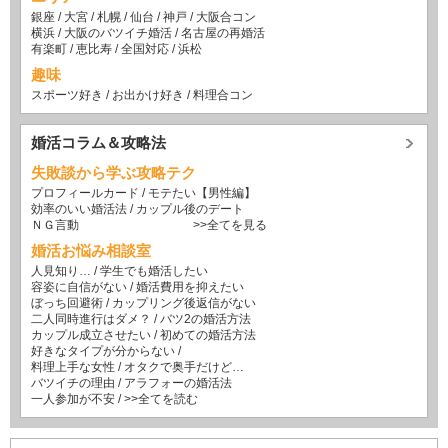
銀座
/
大宮
/
札幌
/
仙台
/
神戸
/
大阪合コン
横浜
/
大阪のバツイチ婚活
/
名古屋の再婚活
有楽町
/
恵比寿
/
全国対応
/
浜松
趣味
スポーツ好き
/
お出かけ好き
/
料理合コン
婚活コラム＆攻略法
失敗談から学ぶ攻略テク
プロフィールカード
/
モテたい【男性編】
効率のいい婚活法
/
カップル後のデート
ＮＧ言動
>>全てを見る
婚活お悩み相談室
人見知り…
/
学生でも婚活したい
容姿に自信がない
/
婚活費用を抑えたい
ぼっち回避術
/
カップリング後返信がない
二人同時進行はダメ？
/
バツ2の婚活方法
カップル成立させたい
/
初めての婚活方法
好きなタイプが分からない
/
料理上手な女性
/
オタクで奥手だけど…
バツイチの理由
/
アラフォーの婚活法
一人参加が不安
/
>>全てを読む