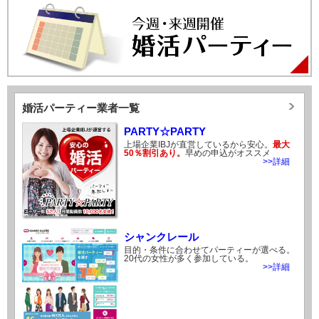
婚活パーティー業者一覧
PARTY☆PARTY
上場企業IBJが直営しているから安心。
最大
50％割引あり。
早めの申込がオススメ
>>詳細
シャンクレール
目的・条件に合わせてパーティーが選べる。
20代の女性が多く参加している。
>>詳細