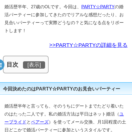
婚活歴半年、27歳のOLです。今回は、
PARTY☆PARTY
の婚
活パーティーに参加してきたのでリアルな感想だったり、お
見合いパーティーって実際どうなの？と気になる点をリポー
トします！
>>PARTY☆PARTYの詳細を見る
目次
[
表示
]
今回決めたのはPARTY☆PARTYのお見合いパーティー
婚活歴半年と言っても、そのうちにデートまでたどり着いた
のはたった二人です。私の婚活方法は平日はネット婚活（
ユ
ーブライド
と
ペアーズ
）を使ってメール交換、月1回程度の土
日どこかで婚活パーティーに参加というスタイルです。