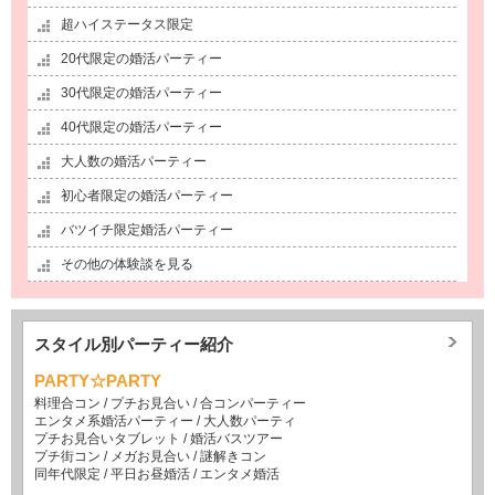
超ハイステータス限定
20代限定の婚活パーティー
30代限定の婚活パーティー
40代限定の婚活パーティー
大人数の婚活パーティー
初心者限定の婚活パーティー
バツイチ限定婚活パーティー
その他の体験談を見る
スタイル別パーティー紹介
PARTY☆PARTY
料理合コン
/
プチお見合い
/
合コンパーティー
エンタメ系婚活パーティー
/
大人数パーティ
プチお見合いタブレット
/
婚活バスツアー
プチ街コン
/
メガお見合い
/
謎解きコン
同年代限定
/
平日お昼婚活
/
エンタメ婚活