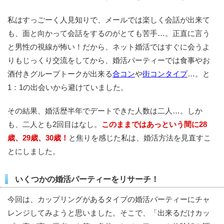
私はすっごーく人見知りで、メールでは楽しく会話が出来て
も、面と向かって会話をするのがとても苦手…。正直に言う
と男性の視線が怖い！だから、ネット婚活ではすぐに会うよ
りもじっくり交流をしてから、婚活パーティーでは食事やお
酒付きグループトークが出来る
合コン
や
街コンタイプ
…。と
1：1の出会いから避けていました。
その結果、婚活歴半年でデートできた人数は二人…。しか
も、二人とも2回目はなし。
このままではあっという間に28
歳、29歳、30歳！
と焦りを感じた私は、婚活方法を見直すこ
とにしました。
いくつかの婚活パーティーをリサーチ！
今回は、カップリングがあるタイプの婚活パーティーにチャ
レンジしてみようと思いました。そこで、「出来るだけカッ