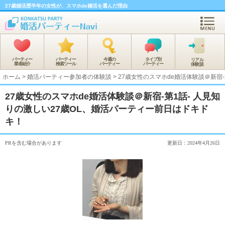
27歳婚活歴半年の女性が、スマホde婚活を選んだ理由
パーティー
パーティー
今週の
タイプ別
リアル
業者紹介
検索ツール
パーティー
パーティー
体験談
ホーム
>
婚活パーティー参加者の体験談
>
27歳女性のスマホde婚活体験談＠新宿
27歳女性のスマホde婚活体験談＠新宿-第1話- 人見知
りの激しい27歳OL、婚活パーティー前日はドキド
キ！
PRを含む場合があります
更新日：2024年4月26日