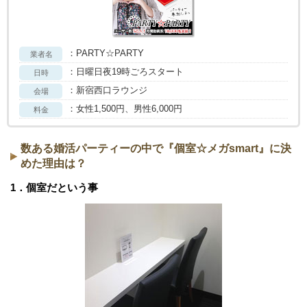
：PARTY☆PARTY
業者名
：日曜日夜19時ごろスタート
日時
：新宿西口ラウンジ
会場
：女性1,500円、男性6,000円
料金
数ある婚活パーティーの中で『個室☆メガsmart』に決
めた理由は？
1．個室だという事