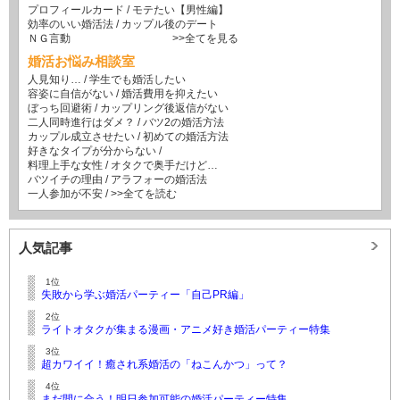
プロフィールカード
/
モテたい【男性編】
効率のいい婚活法
/
カップル後のデート
ＮＧ言動
>>全てを見る
婚活お悩み相談室
人見知り…
/
学生でも婚活したい
容姿に自信がない
/
婚活費用を抑えたい
ぼっち回避術
/
カップリング後返信がない
二人同時進行はダメ？
/
バツ2の婚活方法
カップル成立させたい
/
初めての婚活方法
好きなタイプが分からない
/
料理上手な女性
/
オタクで奥手だけど…
バツイチの理由
/
アラフォーの婚活法
一人参加が不安
/
>>全てを読む
人気記事
1位
失敗から学ぶ婚活パーティー「自己PR編」
2位
ライトオタクが集まる漫画・アニメ好き婚活パーティー特集
3位
超カワイイ！癒され系婚活の「ねこんかつ」って？
4位
まだ間に合う！明日参加可能の婚活パーティー特集