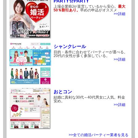
PARTY☆PARTY
上場企業IBJが直営しているから安心。
最大
50％割引あり。
早めの申込がオススメ
>>詳細
シャンクレール
目的・条件に合わせてパーティーが選べる。
20代の女性が多く参加している。
>>詳細
おとコン
結婚に真剣な30代～40代男女に人気。料金
安め。
>>詳細
>>全ての婚活パーティー業者を見る