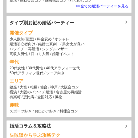
婚活
/
運動会合コン
/
遊園地合コン
/
肝だめしコン
>>全ての婚活パーティーを見る
タイプ別お勧め婚活パーティー
開催タイプ
少人数制(個室)
/
料金安め
/
オシャレ
婚活初心者向け
/
結婚に真剣
/
男女比が良い
バツイチ・再婚活
/
シングルマザー
高収入男性
/
口コミ人気
/
婚活イベント
年代
20代女性
/
30代男性
/
40代アラフォー世代
50代アラフィフ世代
/
シニア向き
エリア
銀座
/
大宮
/
札幌
/
仙台
/
神戸
/
大阪合コン
横浜
/
大阪のバツイチ婚活
/
名古屋の再婚活
有楽町
/
恵比寿
/
全国対応
/
浜松
趣味
スポーツ好き
/
お出かけ好き
/
料理合コン
婚活コラム＆攻略法
失敗談から学ぶ攻略テク