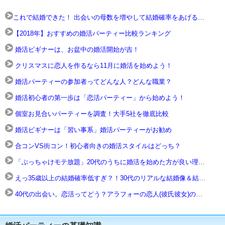
これで結婚できた！ 出会いの母数を増やして結婚確率をあげる具体的な手順
【2018年】おすすめの婚活パーティー比較ランキング
婚活ビギナーは、お盆中の婚活開始が吉！
クリスマスに恋人を作るなら11月に婚活を始めよう！
婚活パーティーの参加者ってどんな人？どんな職業？
婚活初心者の第一歩は「恋活パーティー」から始めよう！
個室お見合いパーティーを調査！大手5社を徹底比較
婚活ビギナーは「習い事系」婚活パーティーがお勧め
合コンVS街コン！初心者向きの婚活スタイルはどっち？
「ぶっちゃけモテ放題」20代のうちに婚活を始めた方が良い理由＆婚活方法
えっ35歳以上の結婚確率低すぎ？！30代のリアルな結婚像＆結婚出来る婚活方法
40代の出会い。恋活ってどう？アラフォーの恋人(彼氏彼女)の探し方