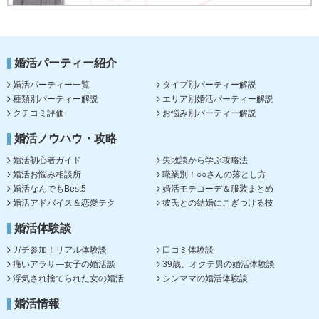
婚活パーティー紹介
婚活パーティー一覧
タイプ別パーティー解説
種類別パーティー解説
エリア別婚活パーティー解説
クチコミ評価
お悩み別パーティー解説
婚活ノウハウ・攻略
婚活初心者ガイド
失敗談から学ぶ攻略法
婚活お悩み相談所
職業別！○○さんの落とし方
婚活なんでもBest5
婚活モテコーデ＆服装まとめ
婚活アドバイス＆恋愛テク
彼氏との結婚にこぎつける技
婚活体験談
ガチ参加！リアル体験談
口コミ体験談
痛いアラサ―女子の婚活談
39歳、オクテ男の婚活体験談
浮気され捨てられた女の婚活
シンママの婚活体験談
婚活情報