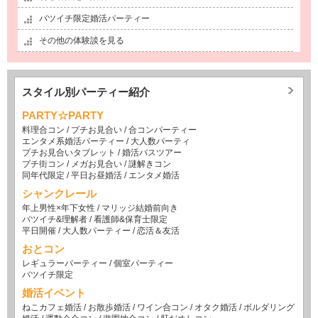
バツイチ限定婚活パーティー
その他の体験談を見る
スタイル別パーティー紹介
PARTY☆PARTY
料理合コン
/
プチお見合い
/
合コンパーティー
エンタメ系婚活パーティー
/
大人数パーティ
プチお見合いタブレット
/
婚活バスツアー
プチ街コン
/
メガお見合い
/
謎解きコン
同年代限定
/
平日お昼婚活
/
エンタメ婚活
シャンクレール
年上男性×年下女性
/
マリッジ結婚前向き
バツイチ&理解者
/
看護師&保育士限定
平日開催
/
大人数パーティー
/
恋活＆友活
おとコン
レギュラーパーティー
/
個室パーティー
バツイチ限定
婚活イベント
ねこカフェ婚活
/
お散歩婚活
/
ワイン合コン
/
オタク婚活
/
ボルダリング