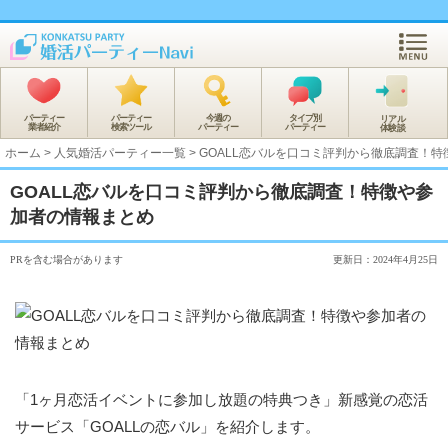
パーティー
パーティー
今週の
タイプ別
リアル
業者紹介
検索ツール
パーティー
パーティー
体験談
ホーム
>
人気婚活パーティー一覧
>
GOALL恋バルを口コミ評判から徹底調査！
GOALL恋バルを口コミ評判から徹底調査！特徴や参
加者の情報まとめ
PRを含む場合があります
更新日：2024年4月25日
「1ヶ月恋活イベントに参加し放題の特典つき」新感覚の恋活
サービス「GOALLの恋バル」を紹介します。