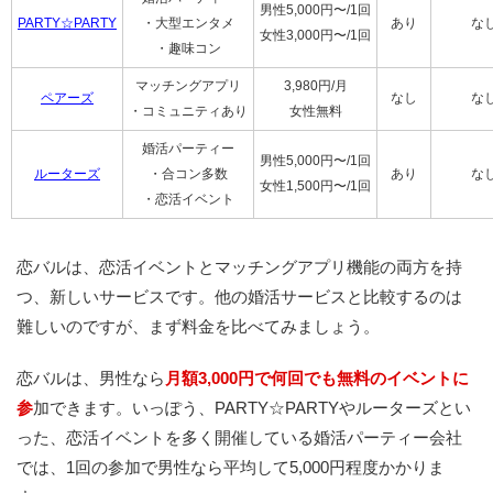
男性5,000円〜/1回
PARTY☆PARTY
・大型エンタメ
あり
な
女性3,000円〜/1回
・趣味コン
マッチングアプリ
3,980円/月
ペアーズ
なし
な
・コミュニティあり
女性無料
婚活パーティー
男性5,000円〜/1回
ルーターズ
・合コン多数
あり
な
女性1,500円〜/1回
・恋活イベント
恋バルは、恋活イベントとマッチングアプリ機能の両方を持
つ、新しいサービスです。他の婚活サービスと比較するのは
難しいのですが、まず料金を比べてみましょう。
恋バルは、男性なら
月額3,000円で何回でも無料のイベントに
参
加できます。いっぽう、PARTY☆PARTYやルーターズとい
った、恋活イベントを多く開催している婚活パーティー会社
では、1回の参加で男性なら平均して5,000円程度かかりま