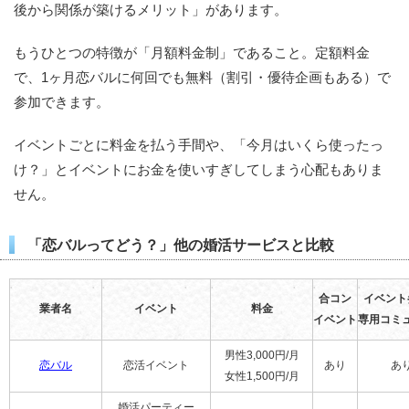
後から関係が築けるメリット」があります。
もうひとつの特徴が「月額料金制」であること。定額料金
で、1ヶ月恋バルに何回でも無料（割引・優待企画もある）で
参加できます。
イベントごとに料金を払う手間や、「今月はいくら使ったっ
け？」とイベントにお金を使いすぎしてしまう心配もありま
せん。
「恋バルってどう？」他の婚活サービスと比較
合コン
イベント
業者名
イベント
料金
イベント
専用コミ
男性3,000円/月
恋バル
恋活イベント
あり
あ
女性1,500円/月
婚活パーティー