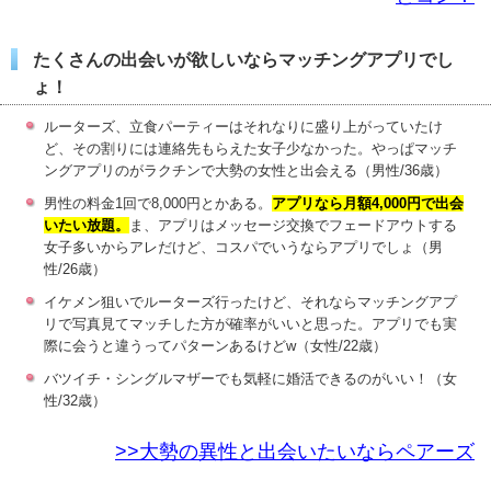
たくさんの出会いが欲しいならマッチングアプリでし
ょ！
ルーターズ、立食パーティーはそれなりに盛り上がっていたけ
ど、その割りには連絡先もらえた女子少なかった。やっぱマッチ
ングアプリのがラクチンで大勢の女性と出会える（男性/36歳）
男性の料金1回で8,000円とかある。
アプリなら月額4,000円で出会
いたい放題。
ま、アプリはメッセージ交換でフェードアウトする
女子多いからアレだけど、コスパでいうならアプリでしょ（男
性/26歳）
イケメン狙いでルーターズ行ったけど、それならマッチングアプ
リで写真見てマッチした方が確率がいいと思った。アプリでも実
際に会うと違うってパターンあるけどw（女性/22歳）
バツイチ・シングルマザーでも気軽に婚活できるのがいい！（女
性/32歳）
>>大勢の異性と出会いたいならペアーズ