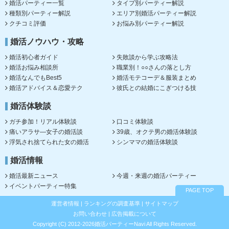
婚活パーティー一覧
タイプ別パーティー解説
種類別パーティー解説
エリア別婚活パーティー解説
クチコミ評価
お悩み別パーティー解説
婚活ノウハウ・攻略
婚活初心者ガイド
失敗談から学ぶ攻略法
婚活お悩み相談所
職業別！○○さんの落とし方
婚活なんでもBest5
婚活モテコーデ＆服装まとめ
婚活アドバイス＆恋愛テク
彼氏との結婚にこぎつける技
婚活体験談
ガチ参加！リアル体験談
口コミ体験談
痛いアラサ―女子の婚活談
39歳、オクテ男の婚活体験談
浮気され捨てられた女の婚活
シンママの婚活体験談
婚活情報
婚活最新ニュース
今週・来週の婚活パーティー
イベントパーティー特集
PAGE TOP
運営者情報
|
ランキングの調査基準
|
サイトマップ
お問い合わせ
|
広告掲載について
Copyright (C) 2012-2026婚活パーティーNavi All Rights Reserved.