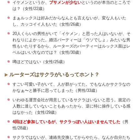
イケメンというか、
ブサメンが少ない
というのが本当のところで
は？（女性/22歳）
まぁルックスは好みだからなんとも言えないが、変な人もいた
し、カッコイイ人もいた（女性/26歳）
20人くらいの男性がいて「イケメン」と思った人はいないが、そ
れなりによかった。婚活パーティーは「ウソでしょ」みたいな男
性もいたりするから、ルーターズのパーティーはルックス面はレ
ベルはいい方なのでは？（女性/30歳）
噂ほどではない（女性/25歳）
ルーターズはサクラがいるってホント？
すごい可愛い子がいて、人が群がってた。でもなんかサクラなの
かなぁ〜と勝手に思ってしまった（男性/33歳）
いわゆる運営会社が用意しているサクラはいないと思う。規定の
人数に達していないこともあったから、逆に特に操作している感
はなかった（女性/29歳）
4回ほど参加しているが、サクラっぽい人はいませんでした
（男
性/28歳）
サクラではないが、連絡先交換してからやたら、なんか自分たち