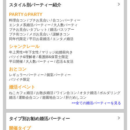
スタイル別パーティー紹介
PARTY☆PARTY
料理合コン
/
プチお見合い
/
合コンパーティー
エンタメ系婚活パーティー
/
大人数パーティ
プチお見合いタブレット
/
婚活バスツアー
プチ街コン
/
メガお見合い
/
謎解きコン
同年代限定
/
平日お昼婚活
/
エンタメ婚活
シャンクレール
年上男性×年下女性
/
マリッジ結婚前向き
バツイチ&理解者
/
看護師&保育士限定
平日開催
/
大人数パーティー
/
恋活＆友活
おとコン
レギュラーパーティー
/
個室パーティー
バツイチ限定
婚活イベント
ねこカフェ婚活
/
お散歩婚活
/
ワイン合コン
/
オタク婚活
/
ボルダリング
婚活
/
運動会合コン
/
遊園地合コン
/
肝だめしコン
>>全ての婚活パーティーを見る
タイプ別お勧め婚活パーティー
開催タイプ