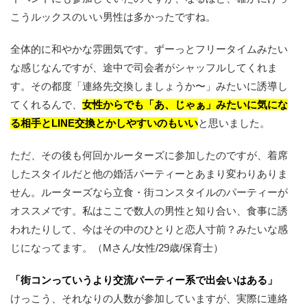
こうルックスのいい男性は多かったですね。
全体的に和やかな雰囲気です。ずーっとフリータイムみたい
な感じなんですが、途中で司会者がシャッフルしてくれま
す。その都度「連絡先交換しましょうか〜」みたいに誘導し
てくれるんで、
女性からでも「あ、じゃぁ」みたいに気にな
る相手とLINE交換とかしやすいのもいい
と思いました。
ただ、その後も何回かルーターズに参加したのですが、着席
したスタイルだと他の婚活パーティーとあまり変わりありま
せん。ルーターズなら立食・街コンスタイルのパーティーが
オススメです。私はここで数人の男性と知り合い、食事に誘
われたりして、今はその中のひとりと恋人寸前？みたいな感
じになってます。（Mさん/女性/29歳/保育士）
「街コンっていうより交流パーティー系で出会いはある」
けっこう、それなりの人数が参加していますが、実際に連絡