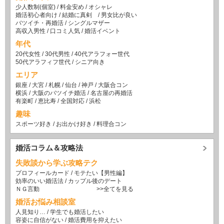
少人数制(個室)
/
料金安め
/
オシャレ
婚活初心者向け
/
結婚に真剣
/
男女比が良い
バツイチ・再婚活
/
シングルマザー
高収入男性
/
口コミ人気
/
婚活イベント
年代
20代女性
/
30代男性
/
40代アラフォー世代
50代アラフィフ世代
/
シニア向き
エリア
銀座
/
大宮
/
札幌
/
仙台
/
神戸
/
大阪合コン
横浜
/
大阪のバツイチ婚活
/
名古屋の再婚活
有楽町
/
恵比寿
/
全国対応
/
浜松
趣味
スポーツ好き
/
お出かけ好き
/
料理合コン
婚活コラム＆攻略法
失敗談から学ぶ攻略テク
プロフィールカード
/
モテたい【男性編】
効率のいい婚活法
/
カップル後のデート
ＮＧ言動
>>全てを見る
婚活お悩み相談室
人見知り…
/
学生でも婚活したい
容姿に自信がない
/
婚活費用を抑えたい