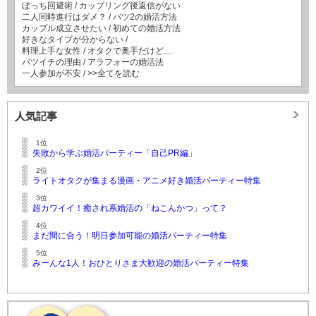
ぼっち回避術
/
カップリング後返信がない
二人同時進行はダメ？
/
バツ2の婚活方法
カップル成立させたい
/
初めての婚活方法
好きなタイプが分からない
/
料理上手な女性
/
オタクで奥手だけど…
バツイチの理由
/
アラフォーの婚活法
一人参加が不安
/
>>全てを読む
人気記事
1位
失敗から学ぶ婚活パーティー「自己PR編」
2位
ライトオタクが集まる漫画・アニメ好き婚活パーティー特集
3位
超カワイイ！癒され系婚活の「ねこんかつ」って？
4位
まだ間に合う！明日参加可能の婚活パーティー特集
5位
みーんな1人！おひとりさま大歓迎の婚活パーティー特集