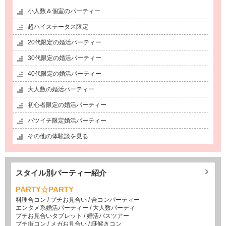
小人数＆個室のパーティー
超ハイステータス限定
20代限定の婚活パーティー
30代限定の婚活パーティー
40代限定の婚活パーティー
大人数の婚活パーティー
初心者限定の婚活パーティー
バツイチ限定婚活パーティー
その他の体験談を見る
スタイル別パーティー紹介
PARTY☆PARTY
料理合コン
/
プチお見合い
/
合コンパーティー
エンタメ系婚活パーティー
/
大人数パーティ
プチお見合いタブレット
/
婚活バスツアー
プチ街コン
/
メガお見合い
/
謎解きコン