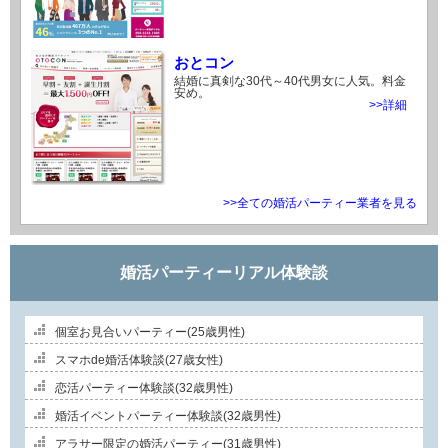
おとコン
結婚に真剣な30代～40代男女に人気。料金
安め。
>>詳細
>>全ての婚活パーティー業者を見る
婚活パーティーリアル体験談
個室お見合いパーティー(25歳男性)
スマホde婚活体験談(27歳女性)
恋活パーティー体験談(32歳男性)
婚活イベントパーティー体験談(32歳男性)
アラサー限定の婚活パーティー(31歳男性)