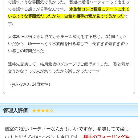
で話すような雰囲気で良かった。 普通の婚活パーティーって改まっ
て会話する感じが苦手なんです。
水族館コンは普通にデートに来て
いるような雰囲気だったから、自然と相手の素が見えて良かった
で
す。
大体20〜30分くらい見てからチーム替えをする感じ。2時間半くら
いだから、ゆーーっくり水族館を回る感じで、長すぎず短すぎずい
い感じの時間だった。
連絡先交換して、結局最後のグループでご飯行きました。 割と気が
合うかな？って人が集まったから楽しかったでーす
（yukkyさん 24歳女性）
管理人評価
★★★★☆
個室の婚活パーティーなんかもいいですが、参加してて楽し
い！と思えるのはイベント企画です。
相手のフィーリングや