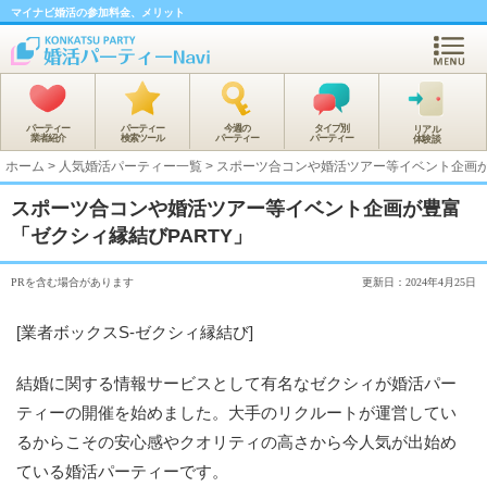
マイナビ婚活の参加料金、メリット
パーティー
パーティー
今週の
タイプ別
リアル
業者紹介
検索ツール
パーティー
パーティー
体験談
ホーム
>
人気婚活パーティー一覧
>
スポーツ合コンや婚活ツアー等イベント企画が
スポーツ合コンや婚活ツアー等イベント企画が豊富
「ゼクシィ縁結びPARTY」
PRを含む場合があります
更新日：2024年4月25日
[業者ボックスS-ゼクシィ縁結び]
結婚に関する情報サービスとして有名なゼクシィが婚活パー
ティーの開催を始めました。大手のリクルートが運営してい
るからこその安心感やクオリティの高さから今人気が出始め
ている婚活パーティーです。