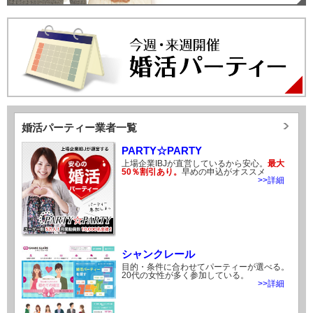
婚活パーティー業者一覧
PARTY☆PARTY
上場企業IBJが直営しているから安心。
最大
50％割引あり。
早めの申込がオススメ
>>詳細
シャンクレール
目的・条件に合わせてパーティーが選べる。
20代の女性が多く参加している。
>>詳細