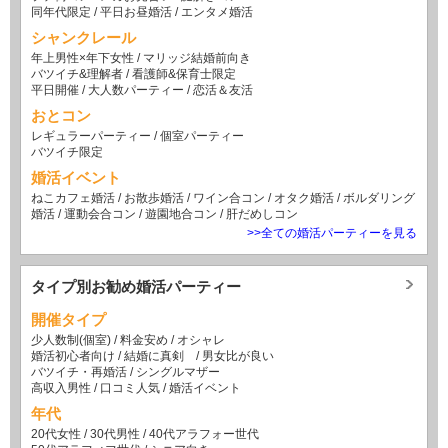
同年代限定
/
平日お昼婚活
/
エンタメ婚活
シャンクレール
年上男性×年下女性
/
マリッジ結婚前向き
バツイチ&理解者
/
看護師&保育士限定
平日開催
/
大人数パーティー
/
恋活＆友活
おとコン
レギュラーパーティー
/
個室パーティー
バツイチ限定
婚活イベント
ねこカフェ婚活
/
お散歩婚活
/
ワイン合コン
/
オタク婚活
/
ボルダリング
婚活
/
運動会合コン
/
遊園地合コン
/
肝だめしコン
>>全ての婚活パーティーを見る
タイプ別お勧め婚活パーティー
開催タイプ
少人数制(個室)
/
料金安め
/
オシャレ
婚活初心者向け
/
結婚に真剣
/
男女比が良い
バツイチ・再婚活
/
シングルマザー
高収入男性
/
口コミ人気
/
婚活イベント
年代
20代女性
/
30代男性
/
40代アラフォー世代