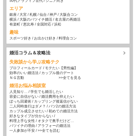
50代アラフィフ世代
/
シニア向き
エリア
銀座
/
大宮
/
札幌
/
仙台
/
神戸
/
大阪合コン
横浜
/
大阪のバツイチ婚活
/
名古屋の再婚活
有楽町
/
恵比寿
/
全国対応
/
浜松
趣味
スポーツ好き
/
お出かけ好き
/
料理合コン
婚活コラム＆攻略法
失敗談から学ぶ攻略テク
プロフィールカード
/
モテたい【男性編】
効率のいい婚活法
/
カップル後のデート
ＮＧ言動
>>全てを見る
婚活お悩み相談室
人見知り…
/
学生でも婚活したい
容姿に自信がない
/
婚活費用を抑えたい
ぼっち回避術
/
カップリング後返信がない
二人同時進行はダメ？
/
バツ2の婚活方法
カップル成立させたい
/
初めての婚活方法
好きなタイプが分からない
/
料理上手な女性
/
オタクで奥手だけど…
バツイチの理由
/
アラフォーの婚活法
一人参加が不安
/
>>全てを読む