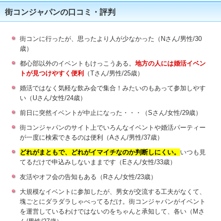
街コンジャパンの口コミ・評判
街コンに行ったが、思ったより人が少なかった（Nさん/男性/30
歳）
都心部以外のイベントもけっこうある。
地方の人には婚活イベン
トが見つけやすく便利
（Tさん/男性/25歳）
婚活ではなく気軽な飲み会で集合！みたいのもあって参加しやす
い（Uさん/女性/24歳）
前日に突然イベントが中止になった・・・（Sさん/女性/29歳）
街コンジャパンのサイト上でいろんなイベントや婚活パーティー
が一度に検索できるのは便利（Aさん/男性/37歳）
どれがまともで、どれがイマイチなのか判断しにくい。
いつも見
てるだけで申込みしないままです（Eさん/女性/33歳）
友活やオフ会の告知もある（Rさん/女性/23歳）
大規模なイベントに参加したが、男女が交流する工夫がなくて、
塊ごとにダラダラしゃべってるだけ。街コンジャパンがイベント
を運営しているわけではないのをちゃんと承知して、各い（Mさ