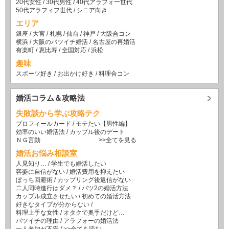
20代女性
/
30代男性
/
40代アラフォー世代
50代アラフィフ世代
/
シニア向き
エリア
銀座
/
大宮
/
札幌
/
仙台
/
神戸
/
大阪合コン
横浜
/
大阪のバツイチ婚活
/
名古屋の再婚活
有楽町
/
恵比寿
/
全国対応
/
浜松
趣味
スポーツ好き
/
お出かけ好き
/
料理合コン
婚活コラム＆攻略法
失敗談から学ぶ攻略テク
プロフィールカード
/
モテたい【男性編】
効率のいい婚活法
/
カップル後のデート
ＮＧ言動
>>全てを見る
婚活お悩み相談室
人見知り…
/
学生でも婚活したい
容姿に自信がない
/
婚活費用を抑えたい
ぼっち回避術
/
カップリング後返信がない
二人同時進行はダメ？
/
バツ2の婚活方法
カップル成立させたい
/
初めての婚活方法
好きなタイプが分からない
/
料理上手な女性
/
オタクで奥手だけど…
バツイチの理由
/
アラフォーの婚活法
一人参加が不安
/
>>全てを読む