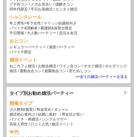
プチ街コン
/
メガお見合い
/
謎解きコン
同年代限定
/
平日お昼婚活
/
エンタメ婚活
シャンクレール
年上男性×年下女性
/
マリッジ結婚前向き
バツイチ&理解者
/
看護師&保育士限定
平日開催
/
大人数パーティー
/
恋活＆友活
おとコン
レギュラーパーティー
/
個室パーティー
バツイチ限定
婚活イベント
ねこカフェ婚活
/
お散歩婚活
/
ワイン合コン
/
オタク婚活
/
ボルダリング
婚活
/
運動会合コン
/
遊園地合コン
/
肝だめしコン
>>全ての婚活パーティーを見る
タイプ別お勧め婚活パーティー
開催タイプ
少人数制(個室)
/
料金安め
/
オシャレ
婚活初心者向け
/
結婚に真剣
/
男女比が良い
バツイチ・再婚活
/
シングルマザー
高収入男性
/
口コミ人気
/
婚活イベント
年代