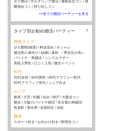
タク婚活
/
ボルダリング婚活
/
運動会合コン
/
遊
園地合コン
/
肝だめしコン
>>全ての婚活パーティーを見る
タイプ別お勧め婚活パーティー
開催タイプ
少人数制(個室)
/
料金安め
/
オシャレ
婚活初心者向け
/
結婚に真剣
/
男女比が良い
バツイチ・再婚活
/
シングルマザー
高収入男性
/
口コミ人気
/
婚活イベント
年代
20代女性
/
30代男性
/
40代アラフォー世代
50代アラフィフ世代
/
シニア向き
エリア
銀座
/
大宮
/
札幌
/
仙台
/
神戸
/
大阪合コン
横浜
/
大阪のバツイチ婚活
/
名古屋の再婚活
有楽町
/
恵比寿
/
全国対応
/
浜松
趣味
スポーツ好き
/
お出かけ好き
/
料理合コン