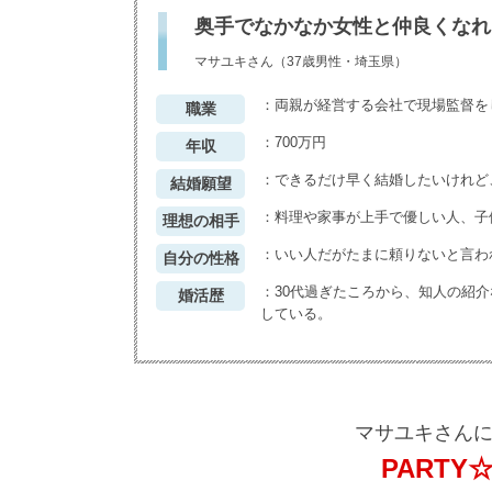
奥手でなかなか女性と仲良くなれ
マサユキさん（37歳男性・埼玉県）
：
両親が経営する会社で現場監督を
職業
：
700万円
年収
：
できるだけ早く結婚したいけれど
結婚願望
：
料理や家事が上手で優しい人、子
理想の相手
：
いい人だがたまに頼りないと言わ
自分の性格
：
30代過ぎたころから、知人の紹
婚活歴
している。
マサユキさん
PARTY