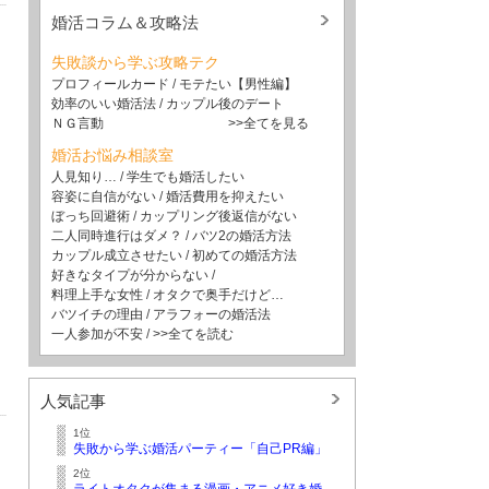
婚活コラム＆攻略法
失敗談から学ぶ攻略テク
プロフィールカード
/
モテたい【男性編】
効率のいい婚活法
/
カップル後のデート
ＮＧ言動
>>全てを見る
婚活お悩み相談室
人見知り…
/
学生でも婚活したい
容姿に自信がない
/
婚活費用を抑えたい
ぼっち回避術
/
カップリング後返信がない
二人同時進行はダメ？
/
バツ2の婚活方法
カップル成立させたい
/
初めての婚活方法
好きなタイプが分からない
/
料理上手な女性
/
オタクで奥手だけど…
バツイチの理由
/
アラフォーの婚活法
一人参加が不安
/
>>全てを読む
人気記事
1位
失敗から学ぶ婚活パーティー「自己PR編」
2位