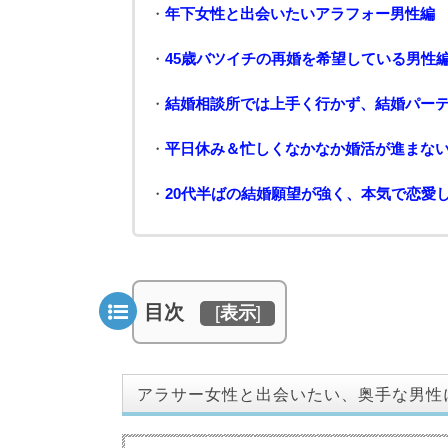
・
年下女性と出会いたいアラフォー男性編
・
45歳バツイチの再婚を希望している男性
・
結婚相談所では上手く行かず、結婚パー
・
平日休み＆忙しくなかなか婚活が進まな
・
20代半ばの結婚願望が強く、本気で恋愛
目次
[
表示
]
アラサー女性と出会いたい、奥手な男性