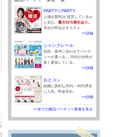
PARTY☆PARTY
上場企業IBJが直営しているか
ら安心。
最大50％割引あり。
早めの申込がオススメ
>>詳細
シャンクレール
目的・条件に合わせてパーテ
ィーが選べる。 20代の女性が
多く参加している。
>>詳細
おとコン
結婚に真剣な30代～40代男女
に人気。料金安め。
>>詳細
>>全ての婚活パーティー業者を見る