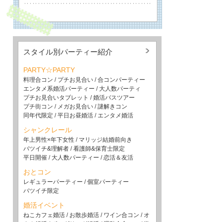
スタイル別パーティー紹介
PARTY☆PARTY
料理合コン
/
プチお見合い
/
合コンパーティー
エンタメ系婚活パーティー
/
大人数パーティ
プチお見合いタブレット
/
婚活バスツアー
プチ街コン
/
メガお見合い
/
謎解きコン
同年代限定
/
平日お昼婚活
/
エンタメ婚活
シャンクレール
年上男性×年下女性
/
マリッジ結婚前向き
バツイチ&理解者
/
看護師&保育士限定
平日開催
/
大人数パーティー
/
恋活＆友活
おとコン
レギュラーパーティー
/
個室パーティー
バツイチ限定
婚活イベント
ねこカフェ婚活
/
お散歩婚活
/
ワイン合コン
/
オ