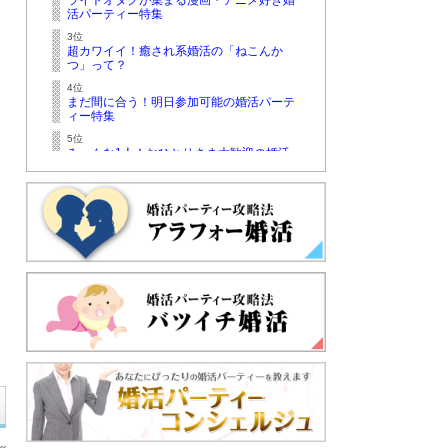
ライトオタクが集まる漫画・アニメ好き婚
活パーティー特集
3位
超カワイイ！癒され系婚活の「ねこんか
つ」って？
4位
まだ間に合う！明日参加可能の婚活パーテ
ィー特集
5位
みーんな1人！おひとりさま大歓迎の婚活
パーティー特集