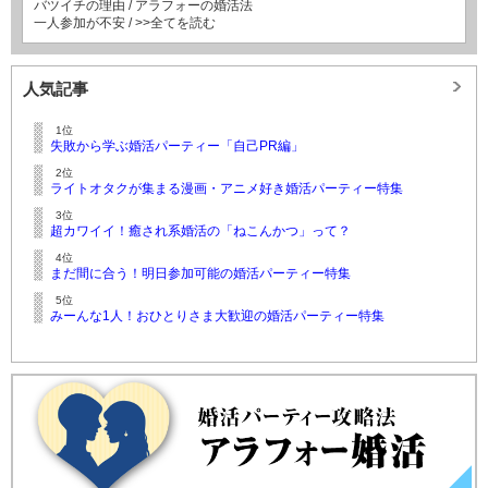
バツイチの理由
/
アラフォーの婚活法
一人参加が不安
/
>>全てを読む
人気記事
1位
失敗から学ぶ婚活パーティー「自己PR編」
2位
ライトオタクが集まる漫画・アニメ好き婚活パーティー特集
3位
超カワイイ！癒され系婚活の「ねこんかつ」って？
4位
まだ間に合う！明日参加可能の婚活パーティー特集
5位
みーんな1人！おひとりさま大歓迎の婚活パーティー特集