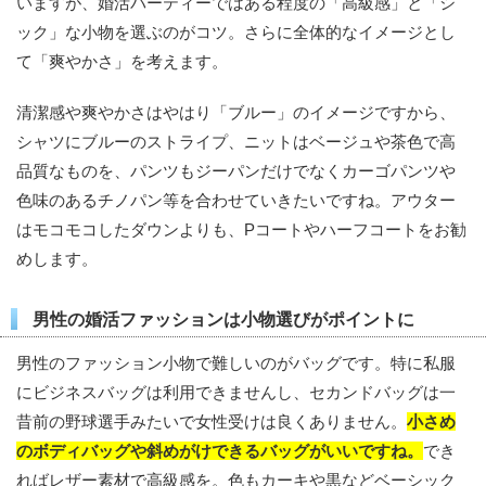
いますが、婚活パーティーではある程度の「高級感」と「シ
ック」な小物を選ぶのがコツ。さらに全体的なイメージとし
て「爽やかさ」を考えます。
清潔感や爽やかさはやはり「ブルー」のイメージですから、
シャツにブルーのストライプ、ニットはベージュや茶色で高
品質なものを、パンツもジーパンだけでなくカーゴパンツや
色味のあるチノパン等を合わせていきたいですね。アウター
はモコモコしたダウンよりも、Pコートやハーフコートをお勧
めします。
男性の婚活ファッションは小物選びがポイントに
男性のファッション小物で難しいのがバッグです。特に私服
にビジネスバッグは利用できませんし、セカンドバッグは一
昔前の野球選手みたいで女性受けは良くありません。
小さめ
のボディバッグや斜めがけできるバッグがいいですね。
でき
ればレザー素材で高級感を。色もカーキや黒などベーシック