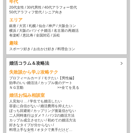
年代
20代女性
/
30代男性
/
40代アラフォー世代
50代アラフィフ世代
/
シニア向き
エリア
銀座
/
大宮
/
札幌
/
仙台
/
神戸
/
大阪合コン
横浜
/
大阪のバツイチ婚活
/
名古屋の再婚活
有楽町
/
恵比寿
/
全国対応
/
浜松
趣味
スポーツ好き
/
お出かけ好き
/
料理合コン
婚活コラム＆攻略法
失敗談から学ぶ攻略テク
プロフィールカード
/
モテたい【男性編】
効率のいい婚活法
/
カップル後のデート
ＮＧ言動
>>全てを見る
婚活お悩み相談室
人見知り…
/
学生でも婚活したい
容姿に自信がない
/
婚活費用を抑えたい
ぼっち回避術
/
カップリング後返信がない
二人同時進行はダメ？
/
バツ2の婚活方法
カップル成立させたい
/
初めての婚活方法
好きなタイプが分からない
/
料理上手な女性
/
オタクで奥手だけど…