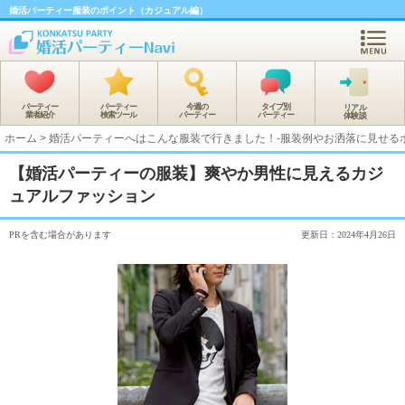
婚活パーティー服装のポイント（カジュアル編）
パーティー
パーティー
今週の
タイプ別
リアル
業者紹介
検索ツール
パーティー
パーティー
体験談
ホーム
>
婚活パーティーへはこんな服装で行きました！-服装例やお洒落に見せるポ
【婚活パーティーの服装】爽やか男性に見えるカジ
ュアルファッション
PRを含む場合があります
更新日：2024年4月26日