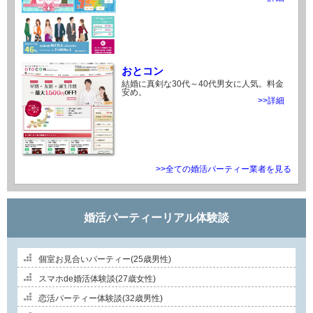
おとコン
結婚に真剣な30代～40代男女に人気。料金
安め。
>>詳細
>>全ての婚活パーティー業者を見る
婚活パーティーリアル体験談
個室お見合いパーティー(25歳男性)
スマホde婚活体験談(27歳女性)
恋活パーティー体験談(32歳男性)