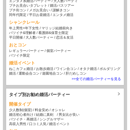
エンタメ系婚活パーティー
/
大人数パーティ
プチお見合いタブレット
/
婚活バスツアー
プチ街コン
/
メガお見合い
/
謎解きコン
同年代限定
/
平日お昼婚活
/
エンタメ婚活
シャンクレール
年上男性×年下女性
/
マリッジ結婚前向き
バツイチ&理解者
/
看護師&保育士限定
平日開催
/
大人数パーティー
/
恋活＆友活
おとコン
レギュラーパーティー
/
個室パーティー
バツイチ限定
婚活イベント
ねこカフェ婚活
/
お散歩婚活
/
ワイン合コン
/
オタク婚活
/
ボルダリング
婚活
/
運動会合コン
/
遊園地合コン
/
肝だめしコン
>>全ての婚活パーティーを見る
タイプ別お勧め婚活パーティー
開催タイプ
少人数制(個室)
/
料金安め
/
オシャレ
婚活初心者向け
/
結婚に真剣
/
男女比が良い
バツイチ・再婚活
/
シングルマザー
高収入男性
/
口コミ人気
/
婚活イベント