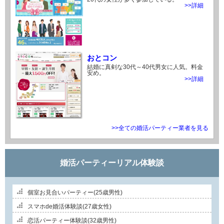
>>詳細
おとコン
結婚に真剣な30代～40代男女に人気。料金
安め。
>>詳細
>>全ての婚活パーティー業者を見る
婚活パーティーリアル体験談
個室お見合いパーティー(25歳男性)
スマホde婚活体験談(27歳女性)
恋活パーティー体験談(32歳男性)