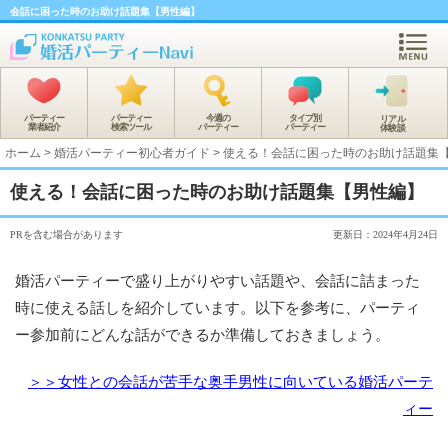
会話に困った時のお助け話題集【男性編】
パーティー
パーティー
今週の
タイプ別
リアル
業者紹介
検索ツール
パーティー
パーティー
体験談
ホーム
>
婚活パーティー初心者ガイド
>
使える！会話に困った時のお助け話題集
使える！会話に困った時のお助け話題集【男性編】
PRを含む場合があります
更新日：2024年4月24日
婚活パーティーで盛り上がりやすい話題や、会話に詰まった
時に使える話しを紹介しています。以下を参考に、パーティ
ー参加前にどんな話ができるか準備しておきましょう。
＞＞女性との会話が苦手な奥手男性に向いている婚活パーテ
ィー