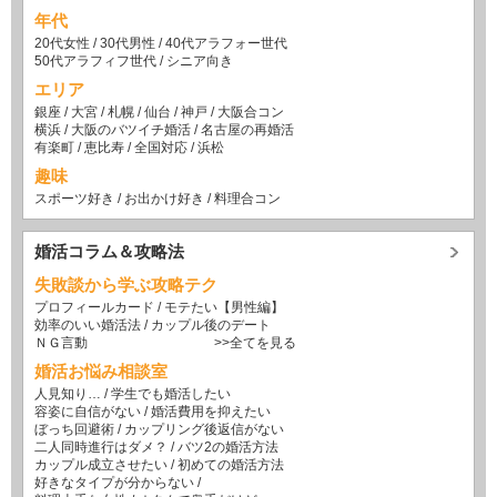
年代
20代女性
/
30代男性
/
40代アラフォー世代
50代アラフィフ世代
/
シニア向き
エリア
銀座
/
大宮
/
札幌
/
仙台
/
神戸
/
大阪合コン
横浜
/
大阪のバツイチ婚活
/
名古屋の再婚活
有楽町
/
恵比寿
/
全国対応
/
浜松
趣味
スポーツ好き
/
お出かけ好き
/
料理合コン
婚活コラム＆攻略法
失敗談から学ぶ攻略テク
プロフィールカード
/
モテたい【男性編】
効率のいい婚活法
/
カップル後のデート
ＮＧ言動
>>全てを見る
婚活お悩み相談室
人見知り…
/
学生でも婚活したい
容姿に自信がない
/
婚活費用を抑えたい
ぼっち回避術
/
カップリング後返信がない
二人同時進行はダメ？
/
バツ2の婚活方法
カップル成立させたい
/
初めての婚活方法
好きなタイプが分からない
/