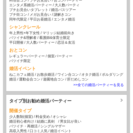
料理合コン
/
プチお見合い
/
合コンパーティー
エンタメ系婚活パーティー
/
大人数パーティ
プチお見合いタブレット
/
婚活バスツアー
プチ街コン
/
メガお見合い
/
謎解きコン
同年代限定
/
平日お昼婚活
/
エンタメ婚活
シャンクレール
年上男性×年下女性
/
マリッジ結婚前向き
バツイチ&理解者
/
看護師&保育士限定
平日開催
/
大人数パーティー
/
恋活＆友活
おとコン
レギュラーパーティー
/
個室パーティー
バツイチ限定
婚活イベント
ねこカフェ婚活
/
お散歩婚活
/
ワイン合コン
/
オタク婚活
/
ボルダリング
婚活
/
運動会合コン
/
遊園地合コン
/
肝だめしコン
>>全ての婚活パーティーを見る
タイプ別お勧め婚活パーティー
開催タイプ
少人数制(個室)
/
料金安め
/
オシャレ
婚活初心者向け
/
結婚に真剣
/
男女比が良い
バツイチ・再婚活
/
シングルマザー
高収入男性
/
口コミ人気
/
婚活イベント