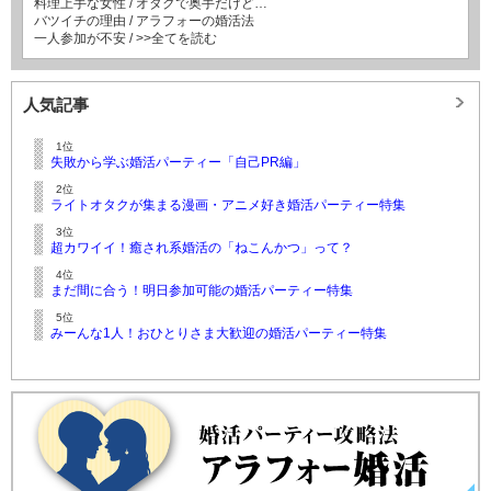
料理上手な女性
/
オタクで奥手だけど…
バツイチの理由
/
アラフォーの婚活法
一人参加が不安
/
>>全てを読む
人気記事
1位
失敗から学ぶ婚活パーティー「自己PR編」
2位
ライトオタクが集まる漫画・アニメ好き婚活パーティー特集
3位
超カワイイ！癒され系婚活の「ねこんかつ」って？
4位
まだ間に合う！明日参加可能の婚活パーティー特集
5位
みーんな1人！おひとりさま大歓迎の婚活パーティー特集