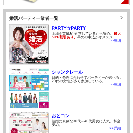
婚活パーティー業者一覧
PARTY☆PARTY
上場企業IBJが直営しているから安心。
最大
50％割引あり。
早めの申込がオススメ
>>詳細
シャンクレール
目的・条件に合わせてパーティーが選べる。
20代の女性が多く参加している。
>>詳細
おとコン
結婚に真剣な30代～40代男女に人気。料金
安め。
>>詳細