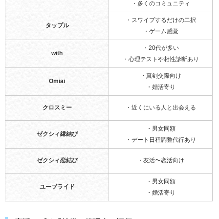
・多くのコミュニティ
・スワイプするだけの二択
タップル
・ゲーム感覚
・20代が多い
with
・心理テストや相性診断あり
・真剣交際向け
Omiai
・婚活寄り
クロスミー
・近くにいる人と出会える
・男女同額
ゼクシィ縁結び
・デート日程調整代行あり
ゼクシィ恋結び
・友活〜恋活向け
・男女同額
ユーブライド
・婚活寄り