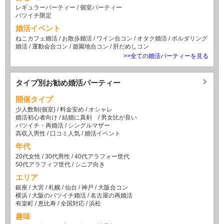
レギュラーパーティー
/
個室パーティー
バツイチ限定
婚活イベント
ねこカフェ婚活
/
お散歩婚活
/
ワイン合コン
/
オタク婚活
/
ボルダリング
婚活
/
運動会合コン
/
遊園地合コン
/
肝だめしコン
>>全ての婚活パーティーを見る
タイプ別お勧め婚活パーティー
開催タイプ
少人数制(個室)
/
料金安め
/
オシャレ
婚活初心者向け
/
結婚に真剣
/
男女比が良い
バツイチ・再婚活
/
シングルマザー
高収入男性
/
口コミ人気
/
婚活イベント
年代
20代女性
/
30代男性
/
40代アラフォー世代
50代アラフィフ世代
/
シニア向き
エリア
銀座
/
大宮
/
札幌
/
仙台
/
神戸
/
大阪合コン
横浜
/
大阪のバツイチ婚活
/
名古屋の再婚活
有楽町
/
恵比寿
/
全国対応
/
浜松
趣味