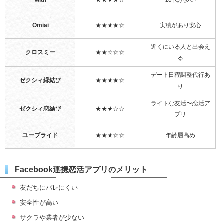
with
★★★★☆
20代が多い
Omiai
★★★★☆
実績があり安心
近くにいる人と出会え
クロスミー
★★☆☆☆
る
デート日程調整代行あ
ゼクシィ縁結び
★★★★☆
り
ライトな友活〜恋活ア
ゼクシィ恋結び
★★★☆☆
プリ
ユーブライド
★★★☆☆
年齢層高め
Facebook連携恋活アプリのメリット
友だちにバレにくい
安全性が高い
サクラや業者が少ない