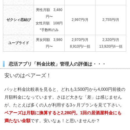
男性月額 3,480
円〜
ゼクシィ恋結び
2,997円/月
2,755円/月
女性月額 108円
*手数料のみ
男女同額 3,980
2,970円/月
2,320円/月
ユーブライド
円〜
8,910円/一括
13,920円/i一括
恋活アプリ「料金比較」管理人の評価は・・・
安いのはペアーズ！
パッと料金比較表を見ると、どれも3,500円から4,000円前後の
月額料金になっています。さほど大きな「差」は感じません
が、たとえば多くの人が利用する3ヶ月プランを見て下さい。
ペアーズは月額に換算すると2,280円。1回の居酒屋料金にも
満たない金額
です。安いなぁ！と思いませんか？