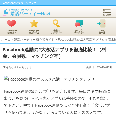
人気の恋活アプリランキング
パーティー
パーティー
今週の
タイプ別
リアル
業者紹介
検索ツール
パーティー
パーティー
体験談
ホーム
>
婚活パーティー初心者ガイド
>
Facebook連動の2大恋活アプリを徹
Facebook連動の2大恋活アプリを徹底比較！（料
金、会員数、マッチング率）
PRを含む場合があります
更新日：2024年4月24日
Facebook連動の恋活アプリを紹介します。毎日スキマ時間に
出会いを見つけられる恋活アプリは手軽なので、ぜひ挑戦し
て下さい。中でもFacebook連動型は安全性も高く「恋活アプ
リも使ってみようかな」と考えている人にオススメです。