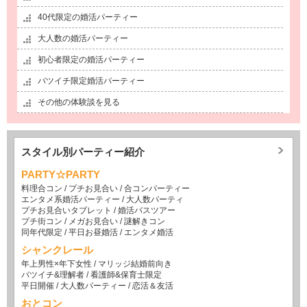
40代限定の婚活パーティー
大人数の婚活パーティー
初心者限定の婚活パーティー
バツイチ限定婚活パーティー
その他の体験談を見る
スタイル別パーティー紹介
PARTY☆PARTY
料理合コン
/
プチお見合い
/
合コンパーティー
エンタメ系婚活パーティー
/
大人数パーティ
プチお見合いタブレット
/
婚活バスツアー
プチ街コン
/
メガお見合い
/
謎解きコン
同年代限定
/
平日お昼婚活
/
エンタメ婚活
シャンクレール
年上男性×年下女性
/
マリッジ結婚前向き
バツイチ&理解者
/
看護師&保育士限定
平日開催
/
大人数パーティー
/
恋活＆友活
おとコン