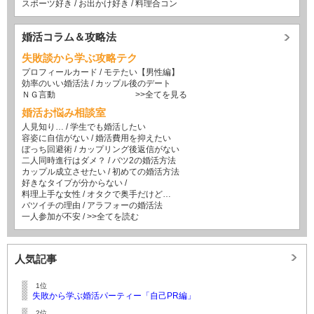
スポーツ好き
/
お出かけ好き
/
料理合コン
婚活コラム＆攻略法
失敗談から学ぶ攻略テク
プロフィールカード
/
モテたい【男性編】
効率のいい婚活法
/
カップル後のデート
ＮＧ言動
>>全てを見る
婚活お悩み相談室
人見知り…
/
学生でも婚活したい
容姿に自信がない
/
婚活費用を抑えたい
ぼっち回避術
/
カップリング後返信がない
二人同時進行はダメ？
/
バツ2の婚活方法
カップル成立させたい
/
初めての婚活方法
好きなタイプが分からない
/
料理上手な女性
/
オタクで奥手だけど…
バツイチの理由
/
アラフォーの婚活法
一人参加が不安
/
>>全てを読む
人気記事
1位
失敗から学ぶ婚活パーティー「自己PR編」
2位