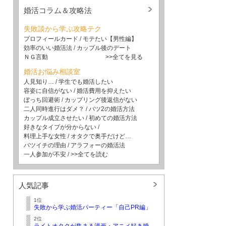
婚活コラム＆攻略法
失敗談から学ぶ攻略テク
プロフィールカード
/
モテたい【男性編】
効率のいい婚活法
/
カップル後のデート
ＮＧ言動
>>全てを見る
婚活お悩み相談室
人見知り…
/
学生でも婚活したい
容姿に自信がない
/
婚活費用を抑えたい
ぼっち回避術
/
カップリング後返信がない
二人同時進行はダメ？
/
バツ2の婚活方法
カップル成立させたい
/
初めての婚活方法
好きなタイプが分からない
/
料理上手な女性
/
オタクで奥手だけど…
バツイチの理由
/
アラフォーの婚活法
一人参加が不安
/
>>全てを読む
人気記事
1位
失敗から学ぶ婚活パーティー「自己PR編」
2位