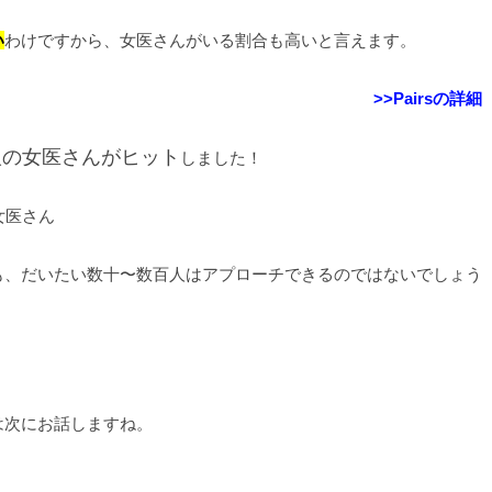
い
わけですから、女医さんがいる割合も高いと言えます。
>>Pairsの詳細
2人の女医さんがヒット
しました！
も、だいたい数十〜数百人はアプローチできるのではないでしょう
は次にお話しますね。