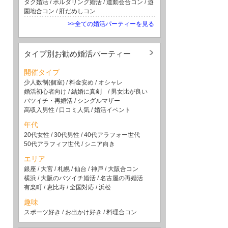
タク婚活
/
ボルダリング婚活
/
運動会合コン
/
遊
園地合コン
/
肝だめしコン
>>全ての婚活パーティーを見る
タイプ別お勧め婚活パーティー
開催タイプ
少人数制(個室)
/
料金安め
/
オシャレ
婚活初心者向け
/
結婚に真剣
/
男女比が良い
バツイチ・再婚活
/
シングルマザー
高収入男性
/
口コミ人気
/
婚活イベント
年代
20代女性
/
30代男性
/
40代アラフォー世代
50代アラフィフ世代
/
シニア向き
エリア
銀座
/
大宮
/
札幌
/
仙台
/
神戸
/
大阪合コン
横浜
/
大阪のバツイチ婚活
/
名古屋の再婚活
有楽町
/
恵比寿
/
全国対応
/
浜松
趣味
スポーツ好き
/
お出かけ好き
/
料理合コン