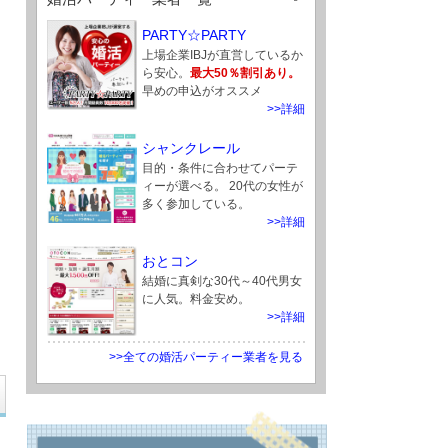
PARTY☆PARTY
上場企業IBJが直営しているか
ら安心。
最大50％割引あり。
早めの申込がオススメ
>>詳細
シャンクレール
目的・条件に合わせてパーテ
ィーが選べる。 20代の女性が
多く参加している。
>>詳細
おとコン
結婚に真剣な30代～40代男女
に人気。料金安め。
>>詳細
>>全ての婚活パーティー業者を見る