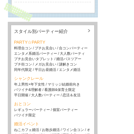
スタイル別パーティー紹介
PARTY☆PARTY
料理合コン
/
プチお見合い
/
合コンパーティー
エンタメ系婚活パーティー
/
大人数パーティ
プチお見合いタブレット
/
婚活バスツアー
プチ街コン
/
メガお見合い
/
謎解きコン
同年代限定
/
平日お昼婚活
/
エンタメ婚活
シャンクレール
年上男性×年下女性
/
マリッジ結婚前向き
バツイチ&理解者
/
看護師&保育士限定
平日開催
/
大人数パーティー
/
恋活＆友活
おとコン
レギュラーパーティー
/
個室パーティー
バツイチ限定
婚活イベント
ねこカフェ婚活
/
お散歩婚活
/
ワイン合コン
/
オ