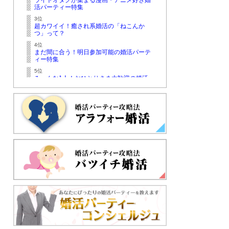
ライトオタクが集まる漫画・アニメ好き婚
活パーティー特集
3位
超カワイイ！癒され系婚活の「ねこんか
つ」って？
4位
まだ間に合う！明日参加可能の婚活パーテ
ィー特集
5位
みーんな1人！おひとりさま大歓迎の婚活
パーティー特集