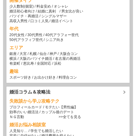
開催タイプ
少人数制(個室)
/
料金安め
/
オシャレ
婚活初心者向け
/
結婚に真剣
/
男女比が良い
バツイチ・再婚活
/
シングルマザー
高収入男性
/
口コミ人気
/
婚活イベント
年代
20代女性
/
30代男性
/
40代アラフォー世代
50代アラフィフ世代
/
シニア向き
エリア
銀座
/
大宮
/
札幌
/
仙台
/
神戸
/
大阪合コン
横浜
/
大阪のバツイチ婚活
/
名古屋の再婚活
有楽町
/
恵比寿
/
全国対応
/
浜松
趣味
スポーツ好き
/
お出かけ好き
/
料理合コン
婚活コラム＆攻略法
失敗談から学ぶ攻略テク
プロフィールカード
/
モテたい【男性編】
効率のいい婚活法
/
カップル後のデート
ＮＧ言動
>>全てを見る
婚活お悩み相談室
人見知り…
/
学生でも婚活したい
容姿に自信がない
/
婚活費用を抑えたい