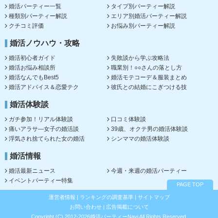
婚活パーティー一覧
タイプ別パーティー解説
種類別パーティー解説
エリア別婚活パーティー解説
クチコミ評価
お悩み別パーティー解説
婚活ノウハウ・攻略
婚活初心者ガイド
失敗談から学ぶ攻略法
婚活お悩み相談所
職業別！○○さんの落とし方
婚活なんでもBest5
婚活モテコーデ＆服装まとめ
婚活アドバイス＆恋愛テク
彼氏との結婚にこぎつける技
婚活体験談
ガチ参加！リアル体験談
口コミ体験談
痛いアラサ―女子の婚活談
39歳、オクテ男の婚活体験談
浮気され捨てられた女の婚活
シンママの婚活体験談
婚活情報
婚活最新ニュース
今週・来週の婚活パーティー
イベントパーティー特集
PAGE TOP
運営者情報
|
ランキングの調査基準
|
サイトマップ
お問い合わせ
|
広告掲載について
Copyright (C) 2012-2026婚活パーティーNavi All Rights Reserved.