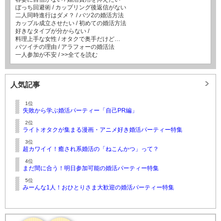
ぼっち回避術
/
カップリング後返信がない
二人同時進行はダメ？
/
バツ2の婚活方法
カップル成立させたい
/
初めての婚活方法
好きなタイプが分からない
/
料理上手な女性
/
オタクで奥手だけど…
バツイチの理由
/
アラフォーの婚活法
一人参加が不安
/
>>全てを読む
人気記事
1位
失敗から学ぶ婚活パーティー「自己PR編」
2位
ライトオタクが集まる漫画・アニメ好き婚活パーティー特集
3位
超カワイイ！癒され系婚活の「ねこんかつ」って？
4位
まだ間に合う！明日参加可能の婚活パーティー特集
5位
みーんな1人！おひとりさま大歓迎の婚活パーティー特集