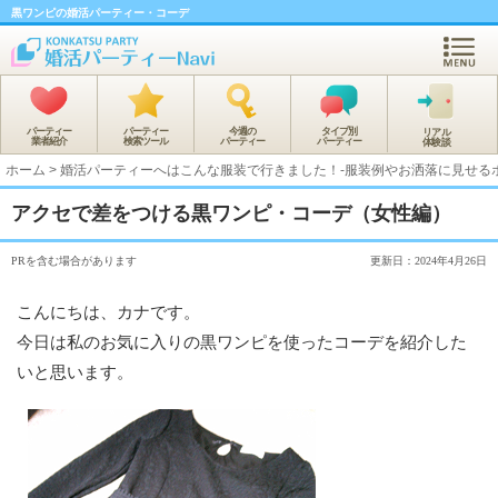
黒ワンピの婚活パーティー・コーデ
パーティー
パーティー
今週の
タイプ別
リアル
業者紹介
検索ツール
パーティー
パーティー
体験談
ホーム
>
婚活パーティーへはこんな服装で行きました！-服装例やお洒落に見せるポ
アクセで差をつける黒ワンピ・コーデ（女性編）
PRを含む場合があります
更新日：2024年4月26日
こんにちは、カナです。
今日は私のお気に入りの黒ワンピを使ったコーデを紹介した
いと思います。