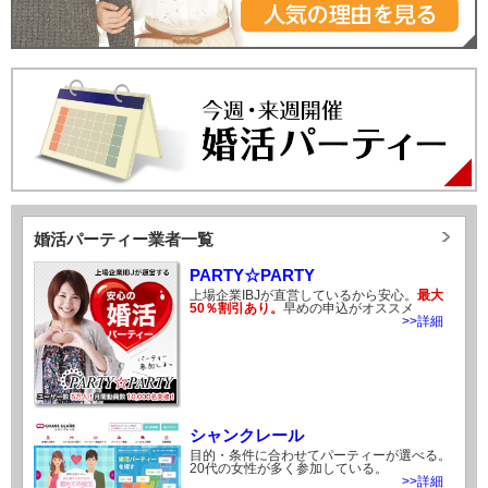
婚活パーティー業者一覧
PARTY☆PARTY
上場企業IBJが直営しているから安心。
最大
50％割引あり。
早めの申込がオススメ
>>詳細
シャンクレール
目的・条件に合わせてパーティーが選べる。
20代の女性が多く参加している。
>>詳細