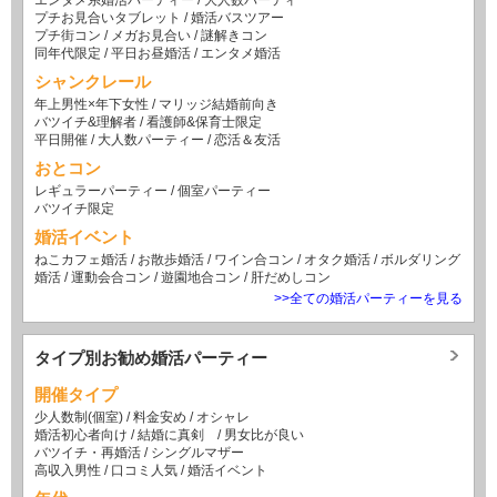
エンタメ系婚活パーティー
/
大人数パーティ
プチお見合いタブレット
/
婚活バスツアー
プチ街コン
/
メガお見合い
/
謎解きコン
同年代限定
/
平日お昼婚活
/
エンタメ婚活
シャンクレール
年上男性×年下女性
/
マリッジ結婚前向き
バツイチ&理解者
/
看護師&保育士限定
平日開催
/
大人数パーティー
/
恋活＆友活
おとコン
レギュラーパーティー
/
個室パーティー
バツイチ限定
婚活イベント
ねこカフェ婚活
/
お散歩婚活
/
ワイン合コン
/
オタク婚活
/
ボルダリング
婚活
/
運動会合コン
/
遊園地合コン
/
肝だめしコン
>>全ての婚活パーティーを見る
タイプ別お勧め婚活パーティー
開催タイプ
少人数制(個室)
/
料金安め
/
オシャレ
婚活初心者向け
/
結婚に真剣
/
男女比が良い
バツイチ・再婚活
/
シングルマザー
高収入男性
/
口コミ人気
/
婚活イベント