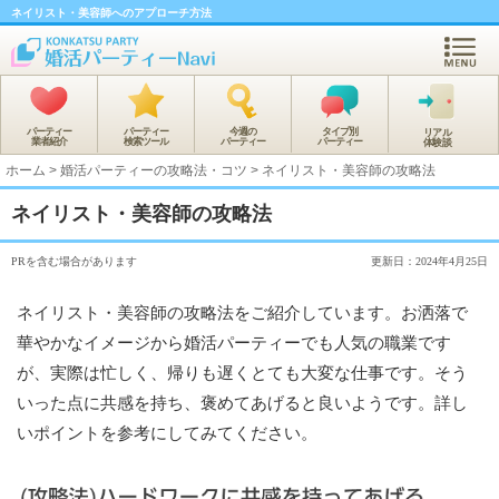
ネイリスト・美容師へのアプローチ方法
パーティー
パーティー
今週の
タイプ別
リアル
業者紹介
検索ツール
パーティー
パーティー
体験談
ホーム
>
婚活パーティーの攻略法・コツ
>
ネイリスト・美容師の攻略法
ネイリスト・美容師の攻略法
PRを含む場合があります
更新日：2024年4月25日
ネイリスト・美容師の攻略法をご紹介しています。お洒落で
華やかなイメージから婚活パーティーでも人気の職業です
が、実際は忙しく、帰りも遅くとても大変な仕事です。そう
いった点に共感を持ち、褒めてあげると良いようです。詳し
いポイントを参考にしてみてください。