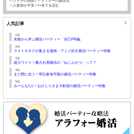
バツイチの理由
/
アラフォーの婚活法
一人参加が不安
/
>>全てを読む
人気記事
1位
失敗から学ぶ婚活パーティー「自己PR編」
2位
ライトオタクが集まる漫画・アニメ好き婚活パーティー特集
3位
超カワイイ！癒され系婚活の「ねこんかつ」って？
4位
まだ間に合う！明日参加可能の婚活パーティー特集
5位
みーんな1人！おひとりさま大歓迎の婚活パーティー特集