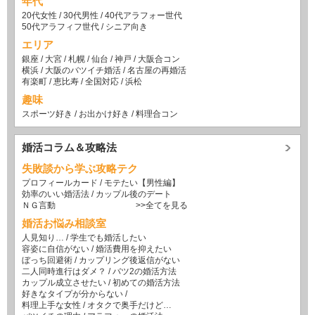
年代
20代女性
/
30代男性
/
40代アラフォー世代
50代アラフィフ世代
/
シニア向き
エリア
銀座
/
大宮
/
札幌
/
仙台
/
神戸
/
大阪合コン
横浜
/
大阪のバツイチ婚活
/
名古屋の再婚活
有楽町
/
恵比寿
/
全国対応
/
浜松
趣味
スポーツ好き
/
お出かけ好き
/
料理合コン
婚活コラム＆攻略法
失敗談から学ぶ攻略テク
プロフィールカード
/
モテたい【男性編】
効率のいい婚活法
/
カップル後のデート
ＮＧ言動
>>全てを見る
婚活お悩み相談室
人見知り…
/
学生でも婚活したい
容姿に自信がない
/
婚活費用を抑えたい
ぼっち回避術
/
カップリング後返信がない
二人同時進行はダメ？
/
バツ2の婚活方法
カップル成立させたい
/
初めての婚活方法
好きなタイプが分からない
/
料理上手な女性
/
オタクで奥手だけど…