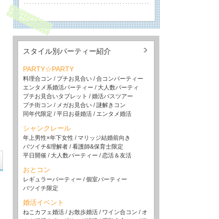
スタイル別パーティー紹介
PARTY☆PARTY
料理合コン
/
プチお見合い
/
合コンパーティー
エンタメ系婚活パーティー
/
大人数パーティ
プチお見合いタブレット
/
婚活バスツアー
プチ街コン
/
メガお見合い
/
謎解きコン
同年代限定
/
平日お昼婚活
/
エンタメ婚活
シャンクレール
年上男性×年下女性
/
マリッジ結婚前向き
バツイチ&理解者
/
看護師&保育士限定
平日開催
/
大人数パーティー
/
恋活＆友活
おとコン
レギュラーパーティー
/
個室パーティー
バツイチ限定
婚活イベント
ねこカフェ婚活
/
お散歩婚活
/
ワイン合コン
/
オ