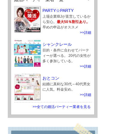
PARTY☆PARTY
上場企業IBJが直営しているか
ら安心。
最大50％割引あり。
早めの申込がオススメ
>>詳細
シャンクレール
目的・条件に合わせてパーテ
ィーが選べる。 20代の女性が
多く参加している。
>>詳細
おとコン
結婚に真剣な30代～40代男女
に人気。料金安め。
>>詳細
>>全ての婚活パーティー業者を見る