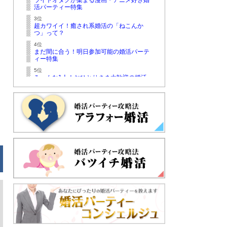
ライトオタクが集まる漫画・アニメ好き婚
活パーティー特集
3位
超カワイイ！癒され系婚活の「ねこんか
つ」って？
4位
まだ間に合う！明日参加可能の婚活パーテ
ィー特集
5位
みーんな1人！おひとりさま大歓迎の婚活
パーティー特集