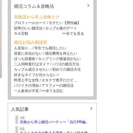
婚活コラム＆攻略法
失敗談から学ぶ攻略テク
プロフィールカード
/
モテたい【男性編】
効率のいい婚活法
/
カップル後のデート
ＮＧ言動
>>全てを見る
婚活お悩み相談室
人見知り…
/
学生でも婚活したい
容姿に自信がない
/
婚活費用を抑えたい
ぼっち回避術
/
カップリング後返信がない
二人同時進行はダメ？
/
バツ2の婚活方法
カップル成立させたい
/
初めての婚活方法
好きなタイプが分からない
/
料理上手な女性
/
オタクで奥手だけど…
バツイチの理由
/
アラフォーの婚活法
一人参加が不安
/
>>全てを読む
人気記事
1位
失敗から学ぶ婚活パーティー「自己PR編」
2位