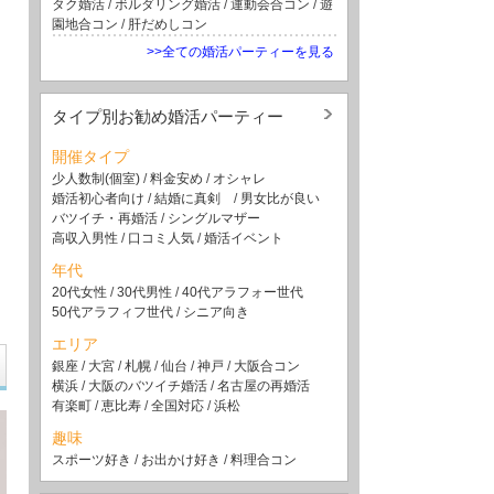
タク婚活
/
ボルダリング婚活
/
運動会合コン
/
遊
園地合コン
/
肝だめしコン
>>全ての婚活パーティーを見る
タイプ別お勧め婚活パーティー
開催タイプ
少人数制(個室)
/
料金安め
/
オシャレ
婚活初心者向け
/
結婚に真剣
/
男女比が良い
バツイチ・再婚活
/
シングルマザー
高収入男性
/
口コミ人気
/
婚活イベント
年代
20代女性
/
30代男性
/
40代アラフォー世代
50代アラフィフ世代
/
シニア向き
エリア
銀座
/
大宮
/
札幌
/
仙台
/
神戸
/
大阪合コン
横浜
/
大阪のバツイチ婚活
/
名古屋の再婚活
有楽町
/
恵比寿
/
全国対応
/
浜松
趣味
スポーツ好き
/
お出かけ好き
/
料理合コン